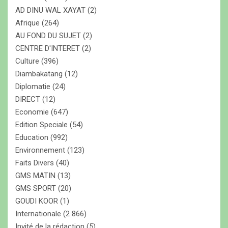
o
e
AD DINU WAL XAYAT
(2)
r
Afrique
(264)
n
AU FOND DU SUJET
(2)
d
CENTRE D'INTERET
(2)
e
Culture
(396)
s
Diambakatang
(12)
Diplomatie
(24)
a
DIRECT
(12)
r
Economie
(647)
t
Edition Speciale
(54)
Education
(992)
i
Environnement
(123)
c
Faits Divers
(40)
l
GMS MATIN
(13)
e
GMS SPORT
(20)
GOUDI KOOR
(1)
s
Internationale
(2 866)
Invité de la rédaction
(5)