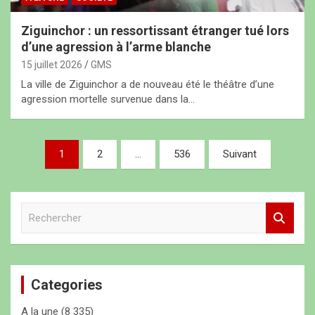
Ziguinchor : un ressortissant étranger tué lors
d’une agression à l’arme blanche
15 juillet 2026
GMS
La ville de Ziguinchor a de nouveau été le théâtre d’une
agression mortelle survenue dans la…
N
1
2
…
536
Suivant
a
v
R
i
e
g
c
h
a
e
t
Categories
r
c
i
A la une
(8 335)
h