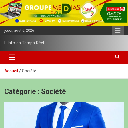
A
l
l
e
r
jeudi, août 6, 2026
a
u
L'Info en Temps Réel…
c
o
n
t
e
Accueil
Société
n
u
Catégorie :
Société