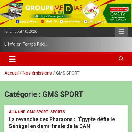
A
l
l
e
r
lundi, août 10, 2026
a
u
L'Info en Temps Réel…
c
o
n
t
e
Accueil
Nos émissions
GMS SPORT
n
u
Catégorie :
GMS SPORT
A LA UNE
GMS SPORT
SPORTS
La revanche des Pharaons : l’Égypte défie le
Sénégal en demi-finale de la CAN