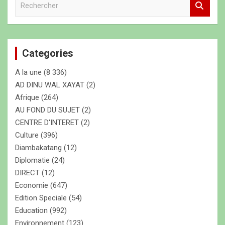
i
e
g
c
h
a
e
t
Categories
r
c
i
A la une
(8 336)
h
o
e
AD DINU WAL XAYAT
(2)
r
Afrique
(264)
n
AU FOND DU SUJET
(2)
d
CENTRE D'INTERET
(2)
e
Culture
(396)
s
Diambakatang
(12)
Diplomatie
(24)
a
DIRECT
(12)
r
Economie
(647)
t
Edition Speciale
(54)
Education
(992)
i
Environnement
(123)