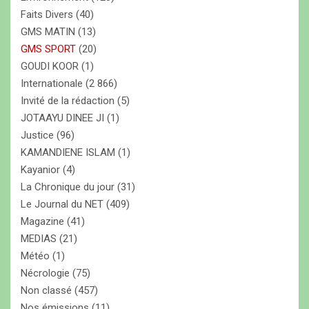
c
Faits Divers
(40)
l
GMS MATIN
(13)
e
GMS SPORT
(20)
GOUDI KOOR
(1)
s
Internationale
(2 866)
Invité de la rédaction
(5)
JOTAAYU DINEE JI
(1)
Justice
(96)
KAMANDIENE ISLAM
(1)
Kayanior
(4)
La Chronique du jour
(31)
Le Journal du NET
(409)
Magazine
(41)
MEDIAS
(21)
Météo
(1)
Nécrologie
(75)
Non classé
(457)
Nos émissions
(11)