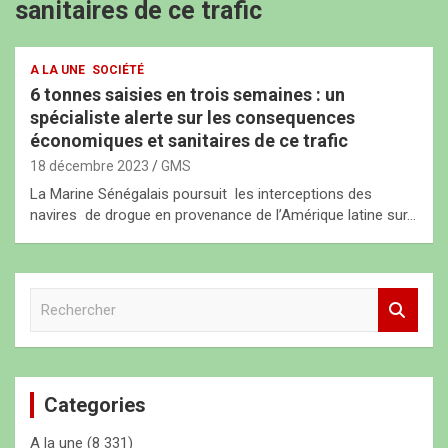
sanitaires de ce trafic
A LA UNE
SOCIÉTÉ
6 tonnes saisies en trois semaines : un
spécialiste alerte sur les consequences
économiques et sanitaires de ce trafic
18 décembre 2023
GMS
La Marine Sénégalais poursuit les interceptions des
navires de drogue en provenance de l’Amérique latine sur…
R
e
c
h
e
Categories
r
c
A la une
(8 331)
h