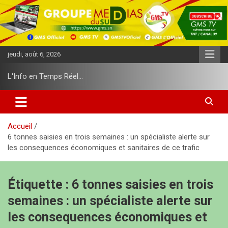
A
l
l
e
r
jeudi, août 6, 2026
a
u
L'Info en Temps Réel…
c
o
n
t
e
Accueil
n
6 tonnes saisies en trois semaines : un spécialiste alerte sur
u
les consequences économiques et sanitaires de ce trafic
Étiquette :
6 tonnes saisies en trois
semaines : un spécialiste alerte sur
les consequences économiques et