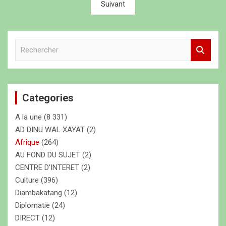
Suivant
v
i
g
R
e
a
c
t
h
e
i
Categories
r
o
c
A la une
(8 331)
h
n
e
AD DINU WAL XAYAT
(2)
d
r
Afrique
(264)
e
AU FOND DU SUJET
(2)
CENTRE D'INTERET
(2)
s
Culture
(396)
a
Diambakatang
(12)
r
Diplomatie
(24)
DIRECT
(12)
t