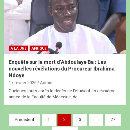
A LA UNE
AFRIQUE
Enquête sur la mort d’Abdoulaye Ba : Les
nouvelles révélations du Procureur Ibrahima
Ndoye
17 février 2026
Admin
Quelques jours après le décès de l’étudiant en deuxième
année de la Faculté de Médecine, de…
N
Précédent
1
2
3
…
27
a