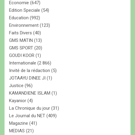
Economie
(647)
i
Edition Speciale
(54)
c
Education
(992)
l
Environnement
(123)
Faits Divers
(40)
e
GMS MATIN
(13)
s
GMS SPORT
(20)
GOUDI KOOR
(1)
Internationale
(2 866)
Invité de la rédaction
(5)
JOTAAYU DINEE JI
(1)
Justice
(96)
KAMANDIENE ISLAM
(1)
Kayanior
(4)
La Chronique du jour
(31)
Le Journal du NET
(409)
Magazine
(41)
MEDIAS
(21)