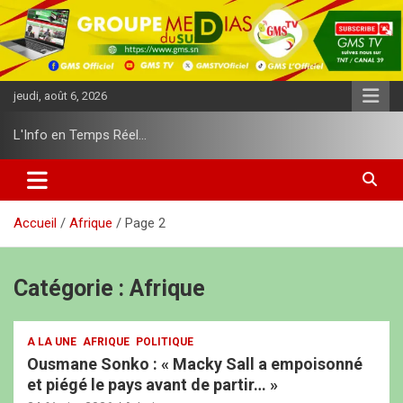
A
l
l
e
r
jeudi, août 6, 2026
a
u
L'Info en Temps Réel…
c
o
n
t
e
Accueil
Afrique
Page 2
n
u
Catégorie :
Afrique
A LA UNE
AFRIQUE
POLITIQUE
Ousmane Sonko : « Macky Sall a empoisonné
et piégé le pays avant de partir… »