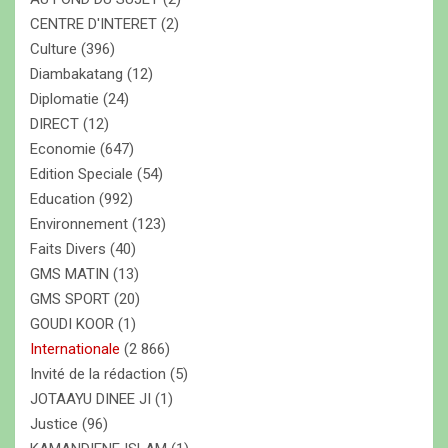
d
CENTRE D'INTERET
(2)
e
Culture
(396)
s
Diambakatang
(12)
Diplomatie
(24)
a
DIRECT
(12)
r
Economie
(647)
t
Edition Speciale
(54)
Education
(992)
i
Environnement
(123)
c
Faits Divers
(40)
l
GMS MATIN
(13)
e
GMS SPORT
(20)
GOUDI KOOR
(1)
s
Internationale
(2 866)
Invité de la rédaction
(5)
JOTAAYU DINEE JI
(1)
Justice
(96)