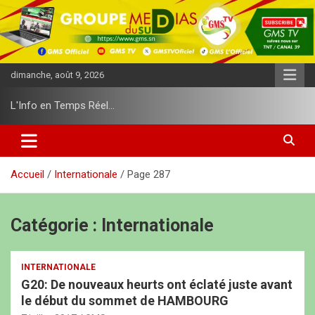
A
l
l
e
r
dimanche, août 9, 2026
a
u
L'Info en Temps Réel…
c
o
n
t
e
Accueil
Internationale
Page 287
n
u
Catégorie :
Internationale
INTERNATIONALE
G20: De nouveaux heurts ont éclaté juste avant
le début du sommet de HAMBOURG