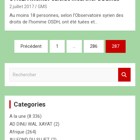
2 juillet 2017
GMS
Au moins 18 personnes, selon l’Observatoire syrien des
droits de l’homme OSDH, ont été tuées et…
N
Précédent
1
…
286
287
a
v
R
i
e
g
c
h
a
e
t
Categories
r
c
i
A la une
(8 336)
h
o
e
AD DINU WAL XAYAT
(2)
r
Afrique
(264)
n
AU FOND DU SUJET
(2)