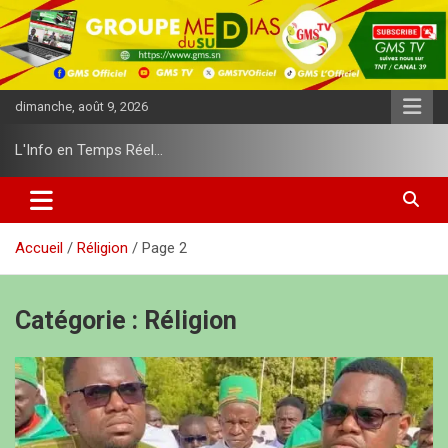
A
l
l
e
r
dimanche, août 9, 2026
a
u
L'Info en Temps Réel…
c
o
n
t
e
Accueil
Réligion
Page 2
n
u
Catégorie :
Réligion