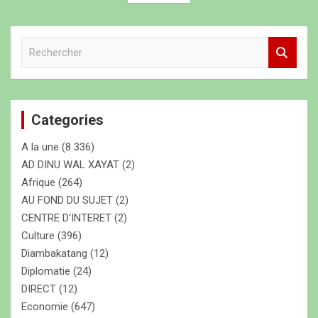
i
g
R
e
a
c
t
h
e
i
Categories
r
o
c
A la une
(8 336)
h
n
e
AD DINU WAL XAYAT
(2)
d
r
Afrique
(264)
e
AU FOND DU SUJET
(2)
CENTRE D'INTERET
(2)
s
Culture
(396)
a
Diambakatang
(12)
r
Diplomatie
(24)
DIRECT
(12)
t
Economie
(647)
i