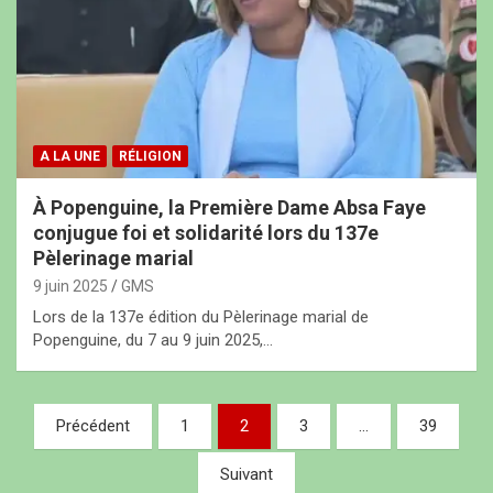
A LA UNE
RÉLIGION
À Popenguine, la Première Dame Absa Faye
conjugue foi et solidarité lors du 137e
Pèlerinage marial
9 juin 2025
GMS
Lors de la 137e édition du Pèlerinage marial de
Popenguine, du 7 au 9 juin 2025,…
N
Précédent
1
2
3
…
39
a
Suivant
v