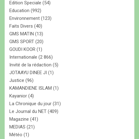
Edition Speciale
(54)
c
Education
(992)
l
Environnement
(123)
Faits Divers
(40)
e
GMS MATIN
(13)
s
GMS SPORT
(20)
GOUDI KOOR
(1)
Internationale
(2 866)
Invité de la rédaction
(5)
JOTAAYU DINEE JI
(1)
Justice
(96)
KAMANDIENE ISLAM
(1)
Kayanior
(4)
La Chronique du jour
(31)
Le Journal du NET
(409)
Magazine
(41)
MEDIAS
(21)
Météo
(1)