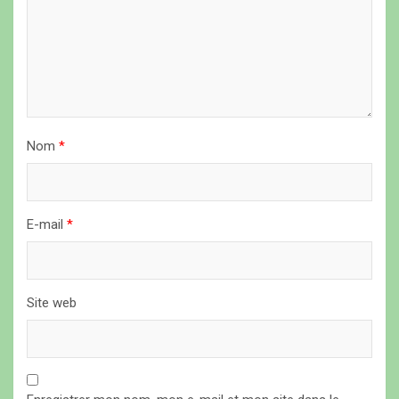
l
’
a
r
t
Nom
*
i
c
l
E-mail
*
e
Site web