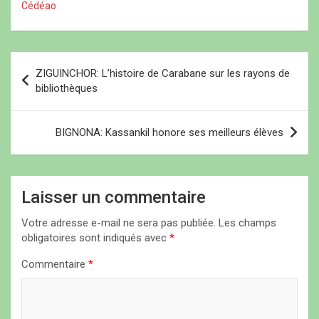
Cédéao
N
ZIGUINCHOR: L’histoire de Carabane sur les rayons de
a
bibliothèques
v
i
BIGNONA: Kassankil honore ses meilleurs élèves
g
a
Laisser un commentaire
t
i
Votre adresse e-mail ne sera pas publiée.
Les champs
obligatoires sont indiqués avec
*
o
n
Commentaire
*
d
e