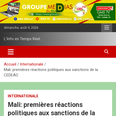
A
l
l
e
r
dimanche, août 9, 2026
a
u
L'Info en Temps Réel…
c
o
n
t
e
Accueil
Internationale
n
Mali: premières réactions politiques aux sanctions de la
u
CEDEAO
INTERNATIONALE
Mali: premières réactions
politiques aux sanctions de la