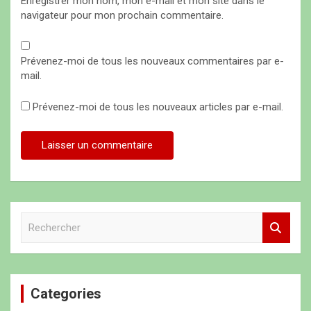
Enregistrer mon nom, mon e-mail et mon site dans le
navigateur pour mon prochain commentaire.
Prévenez-moi de tous les nouveaux commentaires par e-
mail.
Prévenez-moi de tous les nouveaux articles par e-mail.
R
e
c
h
e
Categories
r
c