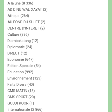
A la une
(8 336)
h
e
AD DINU WAL XAYAT
(2)
r
Afrique
(264)
AU FOND DU SUJET
(2)
CENTRE D'INTERET
(2)
Culture
(396)
Diambakatang
(12)
Diplomatie
(24)
DIRECT
(12)
Economie
(647)
Edition Speciale
(54)
Education
(992)
Environnement
(123)
Faits Divers
(40)
GMS MATIN
(13)
GMS SPORT
(20)
GOUDI KOOR
(1)
Internationale
(2 866)