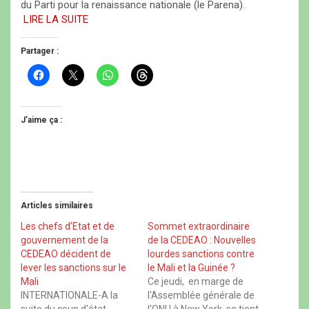
du Parti pour la renaissance nationale (le Parena).
LIRE LA SUITE
Partager :
C
C
C
C
l
l
l
l
i
i
i
i
q
q
q
q
u
u
u
u
e
e
e
e
J’aime ça :
z
r
z
z
p
p
p
p
o
o
o
o
u
u
u
u
r
r
r
r
p
p
p
p
a
a
a
a
r
r
r
r
t
t
t
t
Articles similaires
a
a
a
a
g
g
g
g
e
e
e
e
Les chefs d’Etat et de
Sommet extraordinaire
r
r
r
r
gouvernement de la
de la CEDEAO : Nouvelles
s
s
s
s
u
u
u
u
CEDEAO décident de
lourdes sanctions contre
r
r
r
r
lever les sanctions sur le
le Mali et la Guinée ?
F
X
W
T
a
(
h
h
Mali
Ce jeudi, en marge de
c
o
a
r
INTERNATIONALE-A la
l'Assemblée générale de
e
u
t
e
b
v
s
a