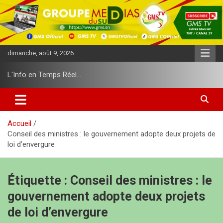
A
l
l
e
r
dimanche, août 9, 2026
a
u
L'Info en Temps Réel…
c
o
n
t
e
Accueil
n
Conseil des ministres : le gouvernement adopte deux projets de
u
loi d’envergure
Étiquette :
Conseil des ministres : le
gouvernement adopte deux projets
de loi d’envergure