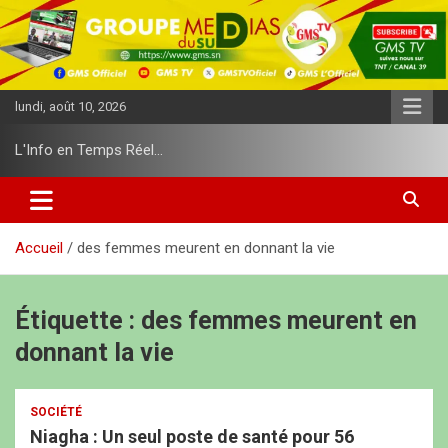
A
l
l
e
r
lundi, août 10, 2026
a
u
L'Info en Temps Réel…
c
o
n
t
e
Accueil
des femmes meurent en donnant la vie
n
u
Étiquette :
des femmes meurent en
donnant la vie
SOCIÉTÉ
Niagha : Un seul poste de santé pour 56