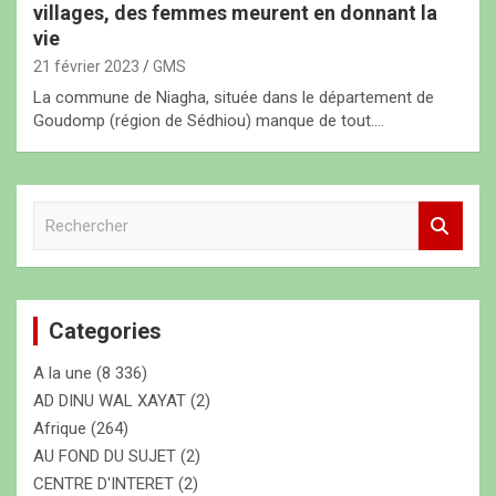
villages, des femmes meurent en donnant la
vie
21 février 2023
GMS
La commune de Niagha, située dans le département de
Goudomp (région de Sédhiou) manque de tout.…
R
e
c
h
e
Categories
r
c
A la une
(8 336)
h
e
AD DINU WAL XAYAT
(2)
r
Afrique
(264)
AU FOND DU SUJET
(2)
CENTRE D'INTERET
(2)