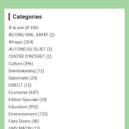
h
e
Categories
r
c
A la une
(8 336)
h
e
AD DINU WAL XAYAT
(2)
r
Afrique
(264)
AU FOND DU SUJET
(2)
CENTRE D'INTERET
(2)
Culture
(396)
Diambakatang
(12)
Diplomatie
(24)
DIRECT
(12)
Economie
(647)
Edition Speciale
(54)
Education
(992)
Environnement
(123)
Faits Divers
(40)
GMS MATIN
(13)