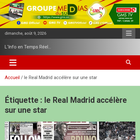
A
l
l
e
r
dimanche, août 9, 2026
a
u
L'Info en Temps Réel…
c
o
n
t
e
Accueil
le Real Madrid accélère sur une star
n
u
Étiquette :
le Real Madrid accélère
sur une star