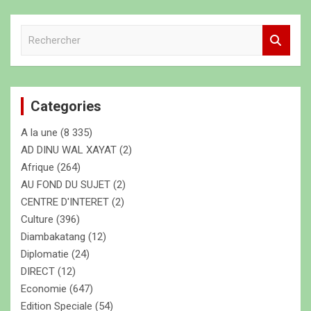
R
e
c
h
e
Categories
r
c
A la une
(8 335)
h
e
AD DINU WAL XAYAT
(2)
r
Afrique
(264)
AU FOND DU SUJET
(2)
CENTRE D'INTERET
(2)
Culture
(396)
Diambakatang
(12)
Diplomatie
(24)
DIRECT
(12)
Economie
(647)
Edition Speciale
(54)