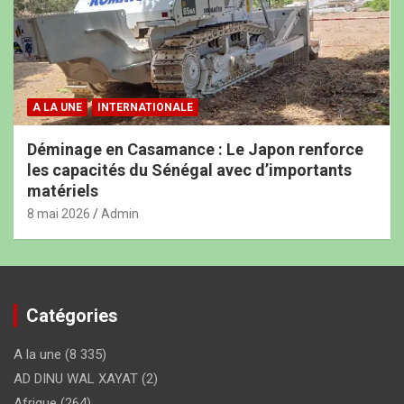
A LA UNE
INTERNATIONALE
Déminage en Casamance : Le Japon renforce
les capacités du Sénégal avec d’importants
matériels
8 mai 2026
Admin
Catégories
A la une
(8 335)
AD DINU WAL XAYAT
(2)
Afrique
(264)