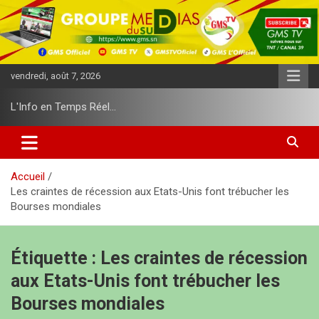
A
l
l
e
r
vendredi, août 7, 2026
a
u
L'Info en Temps Réel…
c
o
n
t
e
Accueil
n
Les craintes de récession aux Etats-Unis font trébucher les
u
Bourses mondiales
Étiquette :
Les craintes de récession
aux Etats-Unis font trébucher les
Bourses mondiales