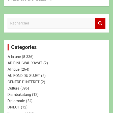
R
e
c
h
e
Categories
r
c
A la une
(8 336)
h
e
AD DINU WAL XAYAT
(2)
r
Afrique
(264)
AU FOND DU SUJET
(2)
CENTRE D'INTERET
(2)
Culture
(396)
Diambakatang
(12)
Diplomatie
(24)
DIRECT
(12)