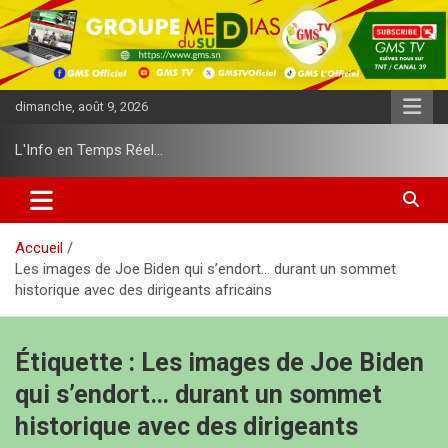
A
l
l
e
r
dimanche, août 9, 2026
a
u
L'Info en Temps Réel…
c
o
n
t
e
Accueil
n
Les images de Joe Biden qui s’endort… durant un sommet
u
historique avec des dirigeants africains
Étiquette :
Les images de Joe Biden
qui s’endort… durant un sommet
historique avec des dirigeants