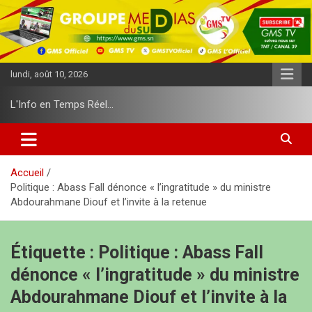
A
l
l
e
r
lundi, août 10, 2026
a
u
L'Info en Temps Réel…
c
o
n
t
e
Accueil
n
Politique : Abass Fall dénonce « l’ingratitude » du ministre
u
Abdourahmane Diouf et l’invite à la retenue
Étiquette :
Politique : Abass Fall
dénonce « l’ingratitude » du ministre
Abdourahmane Diouf et l’invite à la