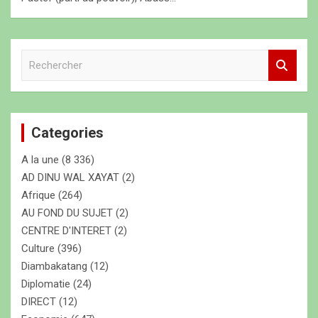
R
e
c
h
e
Categories
r
c
A la une
(8 336)
h
e
AD DINU WAL XAYAT
(2)
r
Afrique
(264)
AU FOND DU SUJET
(2)
CENTRE D'INTERET
(2)
Culture
(396)
Diambakatang
(12)
Diplomatie
(24)
DIRECT
(12)