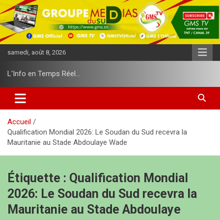
A
l
l
e
r
samedi, août 8, 2026
a
u
L'Info en Temps Réel…
c
o
n
t
e
Accueil
n
Qualification Mondial 2026: Le Soudan du Sud recevra la
u
Mauritanie au Stade Abdoulaye Wade
Étiquette :
Qualification Mondial
2026: Le Soudan du Sud recevra la
Mauritanie au Stade Abdoulaye