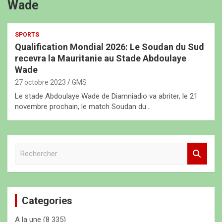
Wade
SPORTS
Qualification Mondial 2026: Le Soudan du Sud
recevra la Mauritanie au Stade Abdoulaye
Wade
27 octobre 2023
GMS
Le stade Abdoulaye Wade de Diamniadio va abriter, le 21
novembre prochain, le match Soudan du…
R
e
c
h
e
Categories
r
c
A la une
(8 335)
h