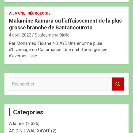
A LA UNE
NÉCROLOGIE
Malamine Kamara ou l’affaissement de la plus
grosse branche de Bantancouroto
4 août 2022
Souleymane Diallo
Par Mohamed Tidiane NDIAYE Une énorme pluie
d’hivernage en Casamance. Une nuit d’août gorgée
d’averses. Une…
R
e
c
h
e
Categories
r
c
A la une
(8 335)
h
e
AD DINU WAL XAYAT
(2)