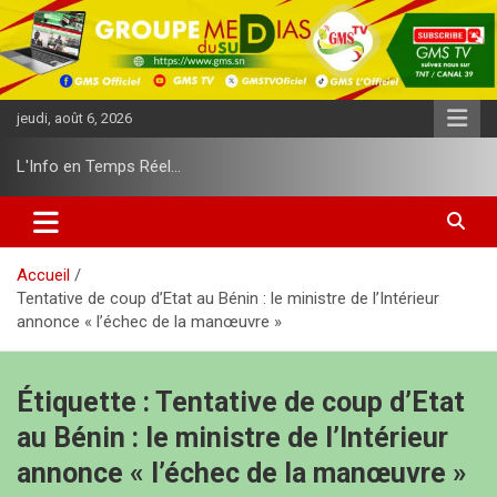
A
l
l
e
r
jeudi, août 6, 2026
a
u
L'Info en Temps Réel…
c
o
n
t
e
Accueil
n
Tentative de coup d’Etat au Bénin : le ministre de l’Intérieur
u
annonce « l’échec de la manœuvre »
Étiquette :
Tentative de coup d’Etat
au Bénin : le ministre de l’Intérieur
annonce « l’échec de la manœuvre »