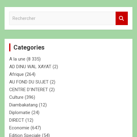
R
e
c
h
e
Categories
r
c
A la une
(8 335)
h
e
AD DINU WAL XAYAT
(2)
r
Afrique
(264)
AU FOND DU SUJET
(2)
CENTRE D'INTERET
(2)
Culture
(396)
Diambakatang
(12)
Diplomatie
(24)
DIRECT
(12)
Economie
(647)
Edition Speciale
(54)