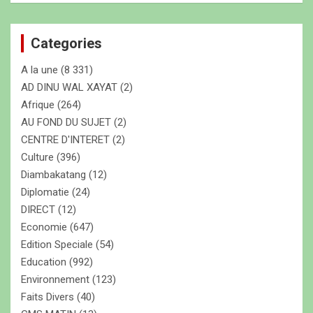
h
e
Categories
r
c
A la une
(8 331)
h
e
AD DINU WAL XAYAT
(2)
r
Afrique
(264)
AU FOND DU SUJET
(2)
CENTRE D'INTERET
(2)
Culture
(396)
Diambakatang
(12)
Diplomatie
(24)
DIRECT
(12)
Economie
(647)
Edition Speciale
(54)
Education
(992)
Environnement
(123)
Faits Divers
(40)