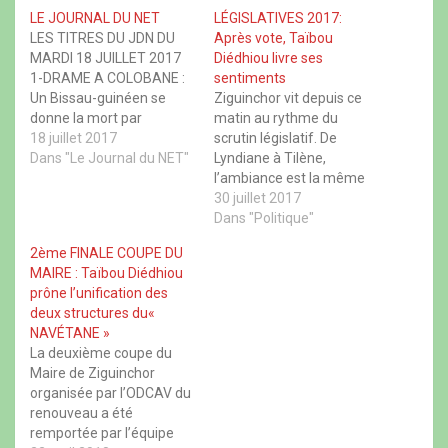
g
g
g
g
e
e
e
e
LE JOURNAL DU NET
LÉGISLATIVES 2017:
r
r
r
r
LES TITRES DU JDN DU
Après vote, Taïbou
s
s
s
s
u
u
u
u
MARDI 18 JUILLET 2017
Diédhiou livre ses
r
r
r
r
1-DRAME A COLOBANE :
sentiments
F
X
W
T
a
(
h
h
Un Bissau-guinéen se
Ziguinchor vit depuis ce
c
o
a
r
donne la mort par
matin au rythme du
e
u
t
e
b
v
s
a
pendaison Un
18 juillet 2017
scrutin législatif. De
o
r
A
d
ressortissant Bissau
Dans "Le Journal du NET"
Lyndiane à Tilène,
o
e
p
s
k
d
p
(
guinéen s’est suicidé par
l’ambiance est la même
(
a
(
o
pendaison hier à domicile
o
n
o
avec des électeurs qui se
30 juillet 2017
u
u
s
u
v
vers 21 h. Les raisons de
sont rendus très tôt dans
Dans "Politique"
v
u
v
r
r
n
r
e
ce suicide restent pour
les différents centres de
e
e
e
d
2ème FINALE COUPE DU
l’instant inconnues. La
vote. Les leaders des
d
n
d
a
MAIRE : Taïbou Diédhiou
a
o
a
n
seule certitude est que
coalitions en lice ont
n
u
n
s
prône l’unification des
la…
exprimé leurs sentiments
s
v
s
u
deux structures du«
u
e
u
n
dans ces vidéos que vous
n
l
n
e
NAVÉTANE »
propose le…
e
l
e
n
La deuxième coupe du
n
e
n
o
o
f
o
u
Maire de Ziguinchor
u
e
u
v
organisée par l’ODCAV du
v
n
v
e
e
ê
e
l
renouveau a été
l
t
l
l
l
r
l
e
remportée par l’équipe
e
e
e
f