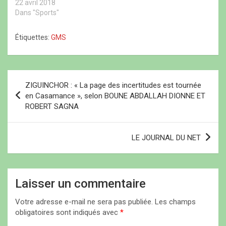
d’Ajax par 1 but à 0 au
22 avril 2018
f
)
f
e
e
e
n
détriment de la formation
Dans "Sports"
n
n
ê
de Banéto. Taïbou
ê
ê
t
t
t
r
Diédhiou, représentant du
Étiquettes:
GMS
r
r
e
Maire a saisi l’occasion
e
e
)
)
)
pour inviter les deux
structures du
« navétane » autour du
N
consensus. (Voir la…
ZIGUINCHOR : « La page des incertitudes est tournée
a
en Casamance », selon BOUNE ABDALLAH DIONNE ET
ROBERT SAGNA
v
i
LE JOURNAL DU NET
g
a
t
Laisser un commentaire
i
Votre adresse e-mail ne sera pas publiée.
Les champs
o
obligatoires sont indiqués avec
*
n