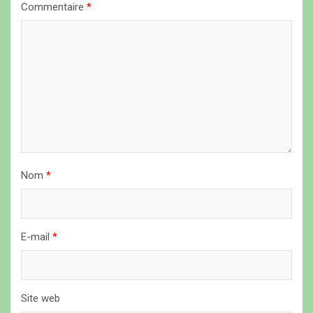
Commentaire
*
d
e
l
’
a
r
t
i
Nom
*
c
l
E-mail
*
e
Site web