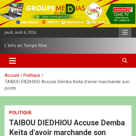
A
l
l
e
r
jeudi, août 6, 2026
a
u
L'Info en Temps Réel…
c
o
n
t
e
Accueil
Politique
n
TAIBOU DIEDHIOU Accuse Demba Keita d’avoir marchande son
u
poste
POLITIQUE
TAIBOU DIEDHIOU Accuse Demba
Keita d’avoir marchande son