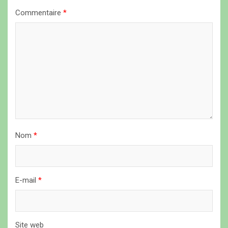
n
Commentaire
*
d
e
l
’
a
r
t
i
Nom
*
c
l
E-mail
*
e
Site web