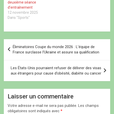
v
n
v
e
deuxième séance
e
ê
e
l
l
t
l
l
d’entraînement
l
r
l
e
12 novembre 2025
e
e
e
f
f
)
f
e
Dans "Sports"
e
e
n
n
n
ê
ê
ê
t
t
t
r
r
r
e
e
e
)
)
)
N
Éliminatoires Coupe du monde 2026 : L’équipe de
a
France surclasse l’Ukraine et assure sa qualification
v
i
Les États-Unis pourraient refuser de délivrer des visas
aux étrangers pour cause d’obésité, diabète ou cancer
g
a
t
Laisser un commentaire
i
Votre adresse e-mail ne sera pas publiée.
Les champs
o
obligatoires sont indiqués avec
*