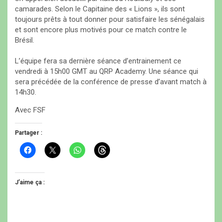
camarades. Selon le Capitaine des « Lions », ils sont
toujours prêts à tout donner pour satisfaire les sénégalais
et sont encore plus motivés pour ce match contre le
Brésil.
L’équipe fera sa dernière séance d’entrainement ce
vendredi à 15h00 GMT au QRP Academy. Une séance qui
sera précédée de la conférence de presse d’avant match à
14h30.
Avec FSF
Partager :
C
C
C
C
l
l
l
l
i
i
i
i
q
q
q
q
u
u
u
u
e
e
e
e
J’aime ça :
z
r
z
z
p
p
p
p
o
o
o
o
u
u
u
u
r
r
r
r
p
p
p
p