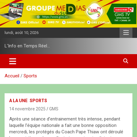
A
l
l
e
r
lundi, août 10, 2026
a
u
L'Info en Temps Réel…
c
o
n
t
e
Accueil
Sports
n
u
A LA UNE
SPORTS
14 novembre 2025
GMS
Après une séance d’entrainement très intense, pendant
laquelle l’équipe nationale a fait une bonne opposition
mercredi, les protégés du Coach Pape Thiaw ont déroulé