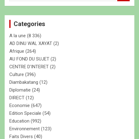
c
h
e
Categories
r
c
A la une
(8 336)
h
e
AD DINU WAL XAYAT
(2)
r
Afrique
(264)
AU FOND DU SUJET
(2)
CENTRE D'INTERET
(2)
Culture
(396)
Diambakatang
(12)
Diplomatie
(24)
DIRECT
(12)
Economie
(647)
Edition Speciale
(54)
Education
(992)
Environnement
(123)
Faits Divers
(40)