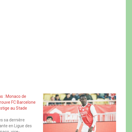
ns : Monaco de
rouve FC Barcelone
estige au Stade
ès sa dernière
ante en Ligue des
naco, vice-