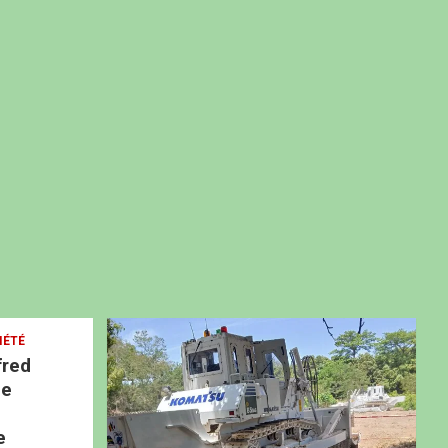
IÉTÉ
fred
ne
e