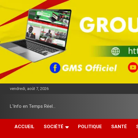
A
l
l
e
r
a
u
c
o
n
t
e
n
u
vendredi, août 7, 2026
L'Info en Temps Réel…
ACCUEIL
SOCIÉTÉ
POLITIQUE
SANTÉ