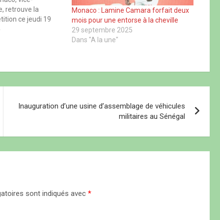
, retrouve la
Monaco : Lamine Camara forfait deux
ition ce jeudi 19
mois pour une entorse à la cheville
 choc au Stade
4
29 septembre 2025
) contre le FC
Dans "A la une"
porters
uviennent encore
018-2019, marquée…
Inauguration d’une usine d’assemblage de véhicules
militaires au Sénégal
atoires sont indiqués avec
*