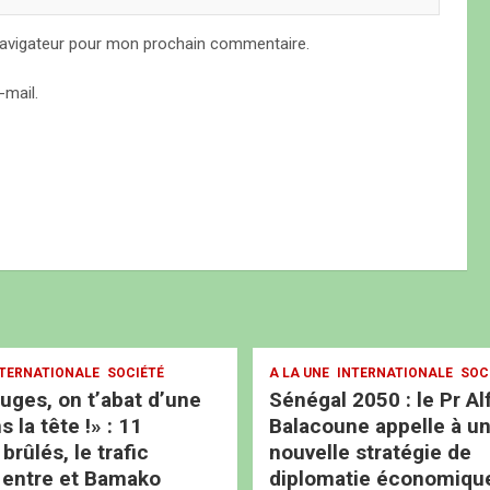
navigateur pour mon prochain commentaire.
mail.
TERNATIONALE
SOCIÉTÉ
A LA UNE
INTERNATIONALE
SOC
ouges, on t’abat d’une
Sénégal 2050 : le Pr Al
s la tête !» : 11
Balacoune appelle à u
rûlés, le trafic
nouvelle stratégie de
 entre et Bamako
diplomatie économiqu