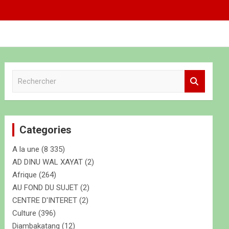
R
e
c
h
e
Categories
r
c
A la une
(8 335)
h
e
AD DINU WAL XAYAT
(2)
r
Afrique
(264)
AU FOND DU SUJET
(2)
CENTRE D'INTERET
(2)
Culture
(396)
Diambakatang
(12)