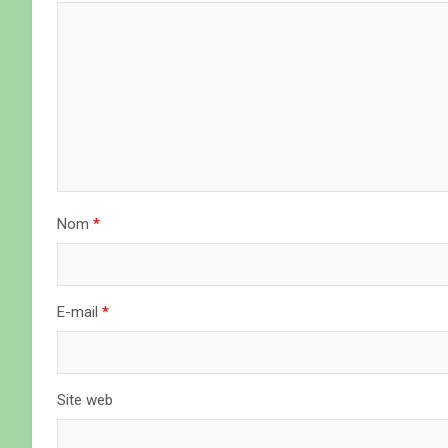
i
o
n
d
e
Nom
*
l
’
a
E-mail
*
r
t
Site web
i