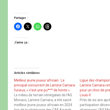
Partager :
C
C
C
C
l
l
l
l
i
i
i
i
q
q
q
q
u
u
u
u
e
e
e
e
J’aime ça :
z
r
z
z
p
p
p
p
o
o
o
o
u
u
u
u
r
r
r
r
p
p
p
p
a
a
a
a
r
r
r
r
t
t
t
t
Articles similaires
a
a
a
a
g
g
g
g
e
e
e
e
Meilleur jeune joueur africain : Le
Ligue des champio
r
r
r
r
principal concurrent de Lamine Camara
Lamine Camara ret
s
s
s
s
u
u
u
u
furieux, « c’est une pu*** de honte »
pour un choc de pr
r
r
r
r
Le milieu de terrain sénégalais de l'AS
Louis-II
F
X
W
T
a
(
h
h
Monaco, Lamine Camara, a été sacré
Près de six ans apr
c
o
a
r
meilleur jeune joueur africain en 2024
participation décev
e
u
t
e
b
v
s
a
lors de la cérémonie des CAF Awards.
champions, l'AS Mo