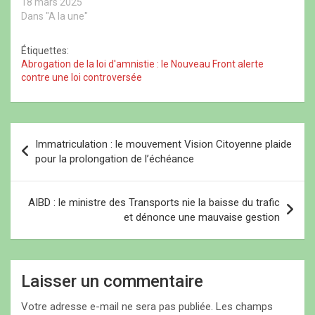
l
t
l
l
18 mars 2025
l
r
l
e
Dans "A la une"
e
e
e
f
f
)
f
e
e
e
n
n
n
ê
Étiquettes:
ê
ê
t
Abrogation de la loi d'amnistie : le Nouveau Front alerte
t
t
r
r
r
e
contre une loi controversée
e
e
)
)
)
N
Immatriculation : le mouvement Vision Citoyenne plaide
a
pour la prolongation de l’échéance
v
i
AIBD : le ministre des Transports nie la baisse du trafic
et dénonce une mauvaise gestion
g
a
t
Laisser un commentaire
i
Votre adresse e-mail ne sera pas publiée.
Les champs
o