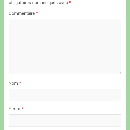
obligatoires sont indiqués avec
*
n
Commentaire
*
d
e
l
’
a
r
t
i
Nom
*
c
l
E-mail
*
e