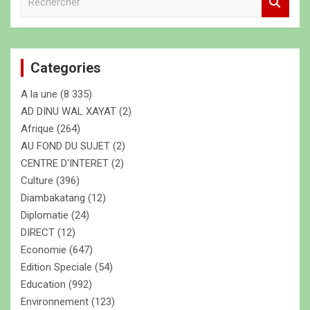
e
c
h
e
Categories
r
c
A la une
(8 335)
h
e
AD DINU WAL XAYAT
(2)
r
Afrique
(264)
AU FOND DU SUJET
(2)
CENTRE D'INTERET
(2)
Culture
(396)
Diambakatang
(12)
Diplomatie
(24)
DIRECT
(12)
Economie
(647)
Edition Speciale
(54)
Education
(992)
Environnement
(123)