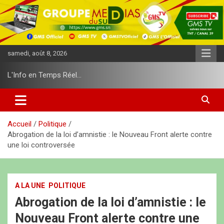
A
l
l
e
r
samedi, août 8, 2026
a
u
L'Info en Temps Réel…
c
o
n
t
e
Accueil
Politique
n
Abrogation de la loi d’amnistie : le Nouveau Front alerte contre
u
une loi controversée
A LA UNE
POLITIQUE
Abrogation de la loi d’amnistie : le
Nouveau Front alerte contre une