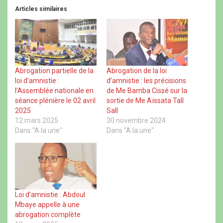
t
t
t
t
Articles similaires
a
a
a
a
g
g
g
g
e
e
e
e
r
r
r
r
s
s
s
s
u
u
u
u
r
r
r
r
F
X
W
T
a
(
h
h
c
o
a
r
Abrogation partielle de la
Abrogation de la loi
e
u
t
e
loi d’amnistie :
d’amnistie : les précisions
b
v
s
a
o
r
A
d
l’Assemblée nationale en
de Me Bamba Cissé sur la
o
e
p
s
séance plénière le 02 avril
sortie de Me Aïssata Tall
k
d
p
(
(
a
(
o
2025
Sall
o
n
o
u
u
s
u
v
12 mars 2025
30 novembre 2024
v
u
v
r
Dans "A la une"
Dans "A la une"
r
n
r
e
e
e
e
d
d
n
d
a
a
o
a
n
n
u
n
s
s
v
s
u
u
e
u
n
n
l
n
e
e
l
e
n
n
e
n
o
Loi d’amnistie : Abdoul
o
f
o
u
u
e
u
v
Mbaye appelle à une
v
n
v
e
abrogation complète
e
ê
e
l