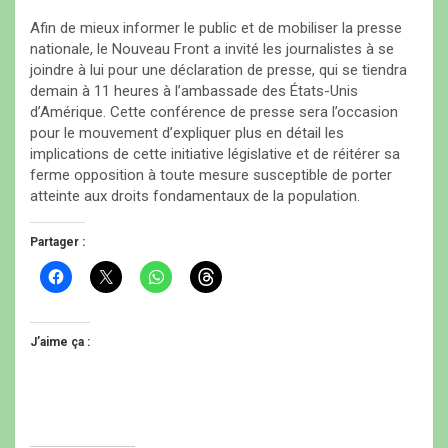
Afin de mieux informer le public et de mobiliser la presse
nationale, le Nouveau Front a invité les journalistes à se
joindre à lui pour une déclaration de presse, qui se tiendra
demain à 11 heures à l’ambassade des États-Unis
d’Amérique. Cette conférence de presse sera l’occasion
pour le mouvement d’expliquer plus en détail les
implications de cette initiative législative et de réitérer sa
ferme opposition à toute mesure susceptible de porter
atteinte aux droits fondamentaux de la population.
Partager :
C
C
C
C
l
l
l
l
i
i
i
i
q
q
q
q
u
u
u
u
e
e
e
e
J’aime ça :
z
r
z
z
p
p
p
p
o
o
o
o
u
u
u
u
r
r
r
r
p
p
p
p
a
a
a
a
r
r
r
r