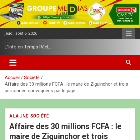
A
l
l
e
r
jeudi, août 6, 2026
a
u
L'Info en Temps Réel…
c
o
n
t
e
Accueil
Société
n
Affaire des 30 millions FCFA : le maire de Ziguinchor et trois
u
personnes convoquées par le juge
A LA UNE
SOCIÉTÉ
Affaire des 30 millions FCFA : le
maire de Ziguinchor et trois