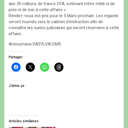
des 30 millions de francs CFA, estimant n’être mêlé ni de
près ni de loin à cette affaire ».
Rendez-vous est pris pour le 5 Mars prochain. Les regards
seront tournés vers le cabinet d’instruction afin de
connaître les suites judiciaires qui seront réservées à cette
affaire.
Ansoumana DASYLVA/GMS
Partager :
C
C
C
C
l
l
l
l
i
i
i
i
q
q
q
q
u
u
u
u
e
e
e
e
J’aime ça :
z
r
z
z
p
p
p
p
o
o
o
o
u
u
u
u
r
r
r
r
p
p
p
p
a
a
a
a
r
r
r
r
t
t
t
t
Articles similaires
a
a
a
a
g
g
g
g