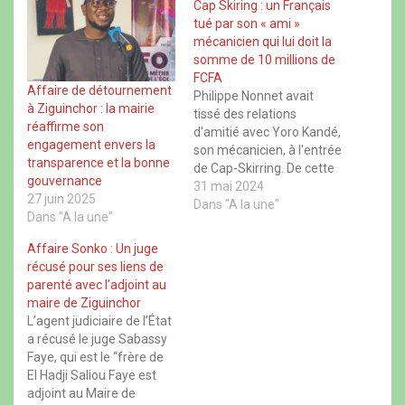
e
e
e
e
Cap Skiring : un Français
r
r
r
r
tué par son « ami »
s
s
s
s
u
u
u
u
mécanicien qui lui doit la
r
r
r
r
somme de 10 millions de
F
X
W
T
a
(
h
h
FCFA
c
o
a
r
Affaire de détournement
Philippe Nonnet avait
e
u
t
e
à Ziguinchor : la mairie
b
v
s
a
tissé des relations
o
r
A
d
réaffirme son
d'amitié avec Yoro Kandé,
o
e
p
s
engagement envers la
k
d
p
(
son mécanicien, à l'entrée
(
a
(
o
transparence et la bonne
o
n
o
de Cap-Skirring. De cette
u
u
s
u
v
gouvernance
amitié est née une
31 mai 2024
v
u
v
r
27 juin 2025
r
n
r
e
confiance qui a poussé
Dans "A la une"
e
e
e
d
Dans "A la une"
Philippe à prêter plus de
d
n
d
a
a
o
a
n
10 millions de FCFA à
Affaire Sonko : Un juge
n
u
n
s
Yoro pour l'achat d'un
s
v
s
u
récusé pour ses liens de
u
e
u
n
véhicule, rapporte
parenté avec l’adjoint au
n
l
n
e
L'Observateur.
e
l
e
n
maire de Ziguinchor
n
e
n
o
Cependant, après avoir
L’agent judiciaire de l’État
o
f
o
u
empoché l'argent, le
u
e
u
v
a récusé le juge Sabassy
v
n
v
e
présumé…
e
ê
e
l
Faye, qui est le “frère de
l
t
l
l
El Hadji Saliou Faye est
l
r
l
e
e
e
e
f
adjoint au Maire de
f
)
f
e