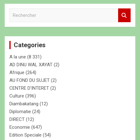
R
e
c
h
e
Categories
r
c
A la une
(8 331)
h
e
AD DINU WAL XAYAT
(2)
r
Afrique
(264)
AU FOND DU SUJET
(2)
CENTRE D'INTERET
(2)
Culture
(396)
Diambakatang
(12)
Diplomatie
(24)
DIRECT
(12)
Economie
(647)
Edition Speciale
(54)