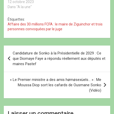
Ziguinchor”, informe
12 octobre 2023
e
e
n
n
n
ê
Madiambal Diagne sur X.
Dans "A la une"
ê
ê
t
Le Tribunal de Ziguinchor
t
t
r
r
r
e
statue, ce jeudi, sur le
Étiquettes:
e
e
)
recours pour l'annulation
)
)
Affaire des 30 millions FCFA : le maire de Ziguinchor et trois
de la mesure de radiation
personnes convoquées par le juge
de Ousmane…
N
Candidature de Sonko à la Présidentielle de 2029 : Ce
a
que Diomaye Faye a répondu réellement aux députés et
maires Pastef
v
i
« Le Premier ministre a des amis hømøsexüels… » : Me
g
Moussa Diop sort les cafards de Ousmane Sonko
a
(Vidéo)
t
i
Laisser un commentaire