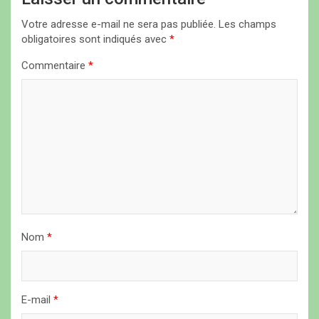
o
n
Votre adresse e-mail ne sera pas publiée.
Les champs
obligatoires sont indiqués avec
*
d
Commentaire
*
e
l
’
a
r
t
i
c
Nom
*
l
e
E-mail
*