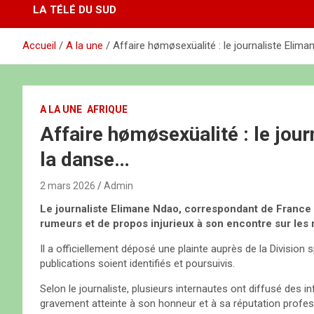
LA TÉLÉ DU SUD
Accueil
A la une
Affaire hømøsexüalité : le journaliste Elim
A LA UNE
AFRIQUE
Affaire hømøsexüalité : le jou
la danse…
2 mars 2026
Admin
Le journaliste Elimane Ndao, correspondant de France 2
rumeurs et de propos injurieux à son encontre sur les
Il a officiellement déposé une plainte auprès de la Division
publications soient identifiés et poursuivis.
Selon le journaliste, plusieurs internautes ont diffusé des i
gravement atteinte à son honneur et à sa réputation professi