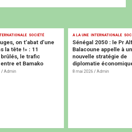
TERNATIONALE
SOCIÉTÉ
A LA UNE
INTERNATIONALE
SOC
ouges, on t’abat d’une
Sénégal 2050 : le Pr Al
s la tête !» : 11
Balacoune appelle à u
rûlés, le trafic
nouvelle stratégie de
 entre et Bamako
diplomatie économiqu
6
Admin
8 mai 2026
Admin