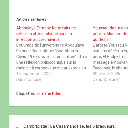
r
r
r
r
p
p
p
p
a
a
a
a
r
r
r
r
t
t
t
t
Articles similaires
a
a
a
a
g
g
g
g
e
e
e
e
Abdoulaye Elimane Kane fait une
Youssou Ndour aprè
r
r
r
r
réflexion philospohique sur son
père : « Mon mento
s
s
s
s
u
u
u
u
infection au coronavirus
quittés »
r
r
r
r
L’ouvrage de l’universitaire Abdoulaye
L’artiste Youssou N
F
X
W
T
a
(
h
h
Elimane Kane intitulé ‘’Saarabaa la
suite au décès, hier
c
o
a
r
Covid-19 existe, je l’ai rencontrée’’ offre
père, El Hadji Elim
e
u
t
e
b
v
s
a
une réflexion philosophique sur la
message émouvant 
o
r
A
d
maladie à coronavirus et par extension
Facebook, le chante
o
e
p
s
k
d
p
(
sur la vie et la mort, a-t-on appris,
15 septembre 2022
Groupe Futurs Médi
20 février 2025
(
a
(
o
mercredi, de son auteur. Le livre de 116
Dans "Culture"
o
n
o
u
hommage à celui qu’
Dans "A la une"
u
s
u
v
pages sorti en juin 2022 aux éditions
comme « son mentor
v
u
v
r
r
n
r
e
Harmattan…
idole ». « Inna…
Étiquettes:
Elimane Ndao
e
e
e
d
d
n
d
a
a
o
a
n
n
u
n
s
s
v
s
u
u
e
u
n
n
l
n
e
N
e
l
e
n
n
e
n
o
Cambriolage : La Casamançaise, les 6 braqueurs,