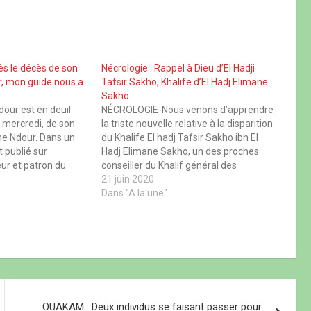
s le décès de son
Nécrologie : Rappel à Dieu d’El Hadji
r, mon guide nous a
Tafsir Sakho, Khalife d’El Hadj Elimane
Sakho
dour est en deuil
NÉCROLOGIE-Nous venons d’apprendre
, mercredi, de son
la triste nouvelle relative à la disparition
ane Ndour. Dans un
du Khalife El hadj Tafsir Sakho ibn El
publié sur
Hadj Elimane Sakho, un des proches
ur et patron du
conseiller du Khalif général des
as a rendu
Tidianes. Il est décédé ce samedi 20
21 juin 2020
il considérait
juin à Rufisque. Le saint homme dirige
Dans "A la une"
, son guide et son
depuis quelques années la
traditionnelle prière dénommée…
OUAKAM : Deux individus se faisant passer pour