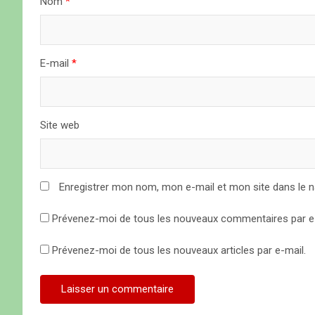
Nom
*
l
’
a
E-mail
*
r
t
Site web
i
c
Enregistrer mon nom, mon e-mail et mon site dans le 
l
Prévenez-moi de tous les nouveaux commentaires par e-
e
Prévenez-moi de tous les nouveaux articles par e-mail.