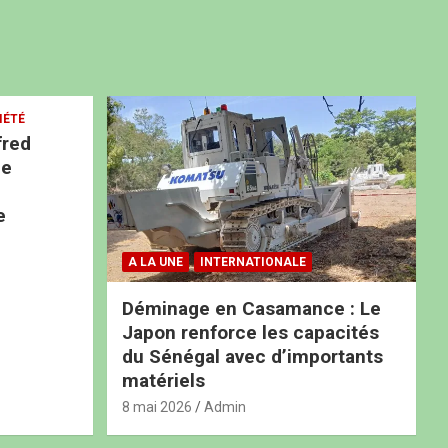
IÉTÉ
fred
ne
e
A LA UNE
INTERNATIONALE
Déminage en Casamance : Le
Japon renforce les capacités
du Sénégal avec d’importants
matériels
8 mai 2026
Admin