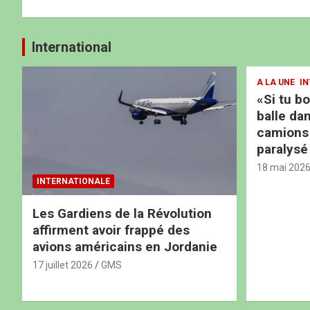
International
A LA UNE
IN
«Si tu b
balle dan
camions b
paralysé
18 mai 202
INTERNATIONALE
Les Gardiens de la Révolution
affirment avoir frappé des
avions américains en Jordanie
17 juillet 2026
GMS