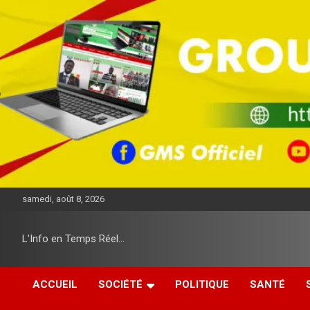
A
l
l
e
r
a
u
c
o
n
t
e
n
u
samedi, août 8, 2026
L'Info en Temps Réel…
ACCUEIL
SOCIÉTÉ
POLITIQUE
SANTÉ