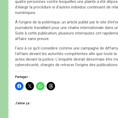
quatre personnes contre lesquelles une plainte a été déposée
d’élargir la procédure si d’autres individus continuent de re
numériques.
À l’origine de la polémique, un article publié par le site d
journaliste travaillant pour une chaîne internationale dans
Suite à cette publication, plusieurs internautes ont rapideme
affaire sans preuve.
Face à ce qu’il considère comme une campagne de diffamat
l’affaire devant les autorités compétentes afin que toute la
actes devant la justice. L’enquête devrait désormais être me
cybersécurité, chargés de retracer l’origine des publications
Partager :
C
C
C
C
l
l
l
l
i
i
i
i
q
q
q
q
u
u
u
u
e
e
e
e
J’aime ça :
z
r
z
z
p
p
p
p
o
o
o
o
u
u
u
u