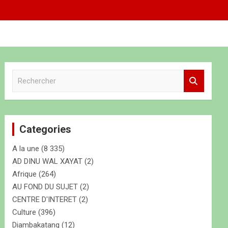
R
e
c
h
e
Categories
r
c
A la une
(8 335)
h
e
AD DINU WAL XAYAT
(2)
r
Afrique
(264)
AU FOND DU SUJET
(2)
CENTRE D'INTERET
(2)
Culture
(396)
Diambakatang
(12)