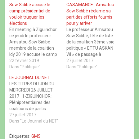
r
r
r
r
Sow Sidibé accuse le
CASAMANCE : Amsatou
s
s
s
s
u
u
u
u
camp présidentiel de
Sow Sidibé réclame sa
r
r
r
r
vouloir truquer les
part des efforts fournis
F
X
W
T
a
(
h
h
élections
pour y arriver
c
o
a
r
En meeting à Ziguinchor
Le professeur Amsatou
e
u
t
e
b
v
s
a
ce jeudi le professeur
Sow Sidibé, tête de liste
o
r
A
d
Amsatou Sow Sidibé
de la coalition 3éme voie
o
e
p
s
k
d
p
(
membre de la coalition
politique « ËTTU ASKAN
(
a
(
o
Idy 2019 accuse le camp
o
n
o
WI » de passage à
u
u
s
u
v
présidentiel de vouloir
22 février 2019
Ziguinchor dans le cadre
27 juillet 2017
v
u
v
r
r
n
r
e
truquer les élections pour
Dans "Politique"
de la campagne
Dans "Politique"
e
e
e
d
cela la présidente du parti
électorale prie pour le
d
n
d
a
LE JOURNAL DU NET
a
o
a
n
Carléneen invite les
retour définitif de la paix
n
u
n
s
LES TITRES DU JDN DU
citoyens à sécuriser le
dans cette partie du sud
s
v
s
u
MERCREDI 26 JUILLET
u
e
u
n
vote et veiller au bon
du pays. Invitée de
n
l
n
e
2017 1-ZIGUINCHOR :
déroulement du scrutin.
l’émission « En route vers
e
l
e
n
Plénipotentiaires des
n
e
n
o
(Voir la vidéo)…
le…
o
f
o
u
coalitions de partis
u
e
u
v
politiques et
27 juillet 2017
v
n
v
e
e
ê
e
l
société civile, admis a
Dans "Le Journal du NET"
l
t
l
l
l
r
l
e
l’école du processus
e
e
e
f
électoral À moins d’une
f
)
f
e
Étiquettes:
GMS