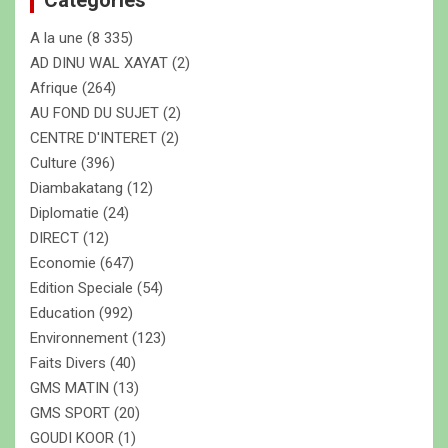
c
A la une
(8 335)
h
e
AD DINU WAL XAYAT
(2)
r
Afrique
(264)
AU FOND DU SUJET
(2)
CENTRE D'INTERET
(2)
Culture
(396)
Diambakatang
(12)
Diplomatie
(24)
DIRECT
(12)
Economie
(647)
Edition Speciale
(54)
Education
(992)
Environnement
(123)
Faits Divers
(40)
GMS MATIN
(13)
GMS SPORT
(20)
GOUDI KOOR
(1)