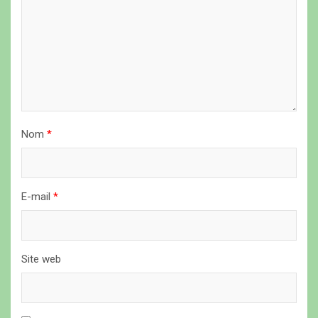
l
’
a
r
t
i
Nom
*
c
l
e
E-mail
*
Site web