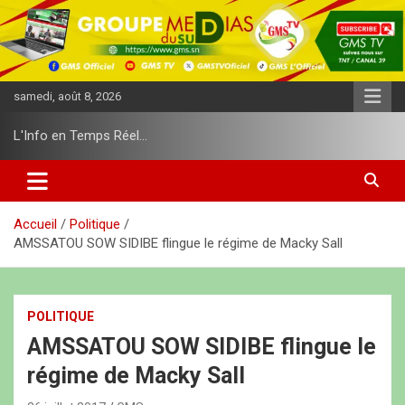
A
l
l
e
r
samedi, août 8, 2026
a
u
L'Info en Temps Réel…
c
o
n
t
e
Accueil
Politique
n
AMSSATOU SOW SIDIBE flingue le régime de Macky Sall
u
POLITIQUE
AMSSATOU SOW SIDIBE flingue le
régime de Macky Sall