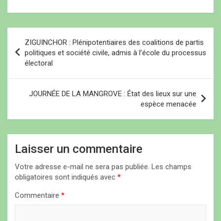
e
e
n
semaine des élections
n
n
ê
législatives, les initiatives
ê
ê
t
t
t
r
se multiplient pour
r
r
e
assurer aux populations
N
e
e
)
)
)
les moyens de participer
ZIGUINCHOR : Plénipotentiaires des coalitions de partis
a
massivement et
politiques et société civile, admis à l’école du processus
qualitativement au
électoral
v
scrutin du…
i
JOURNÉE DE LA MANGROVE : État des lieux sur une
g
espèce menacée
a
t
i
Laisser un commentaire
o
Votre adresse e-mail ne sera pas publiée.
Les champs
n
obligatoires sont indiqués avec
*
d
Commentaire
*
e