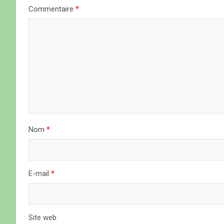
t
Commentaire
*
i
o
n
d
e
l
Nom
*
’
a
E-mail
*
r
t
Site web