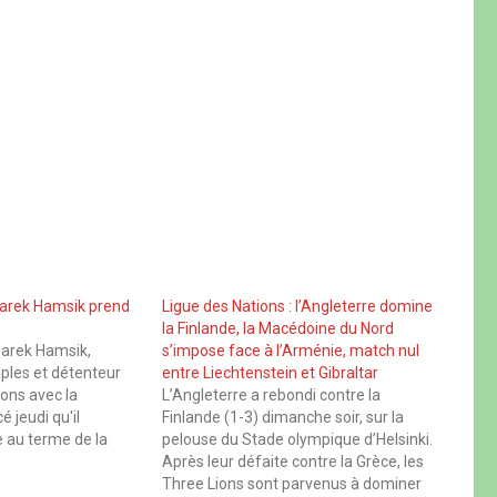
Marek Hamsik prend
Ligue des Nations : l’Angleterre domine
la Finlande, la Macédoine du Nord
Marek Hamsik,
s’impose face à l’Arménie, match nul
ples et détenteur
entre Liechtenstein et Gibraltar
ions avec la
L’Angleterre a rebondi contre la
 jeudi qu'il
Finlande (1-3) dimanche soir, sur la
e au terme de la
pelouse du Stade olympique d’Helsinki.
nspor, dans le
Après leur défaite contre la Grèce, les
"Ce n'est pas une
Three Lions sont parvenus à dominer