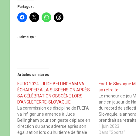
Partager :
C
C
C
C
l
l
l
l
i
i
i
i
q
q
q
q
u
u
u
u
e
e
e
e
J’aime ça :
z
r
z
z
p
p
p
p
o
o
o
o
u
u
u
u
r
r
r
r
p
p
p
p
a
a
a
a
r
r
r
r
t
t
t
t
Articles similaires
a
a
a
a
g
g
g
g
e
e
e
e
EURO 2024 : JUDE BELLINGHAM VA
Foot: le Slovaque 
r
r
r
r
ÉCHAPPER À LA SUSPENSION APRÈS
sa retraite
s
s
s
s
u
u
u
u
SA CÉLÉBRATION OBSCÈNE LORS
Le meneur de jeu 
r
r
r
r
D’ANGLETERRE-SLOVAQUIE
ancien joueur de Na
F
X
W
T
a
(
h
h
La commission de discipline de l'UEFA
du record de sélect
c
o
a
r
va infliger une amende à Jude
Slovaquie, a annoncé
e
u
t
e
b
v
s
a
Bellingham pour son geste déplace en
prendrait sa retrait
o
r
A
d
direction du banc adverse après son
saison avec Trabzo
1 juin 2023
o
e
p
s
k
d
p
(
égalisation lors du huitième de finale
championnat turc. 
Dans "Sports"
(
a
(
o