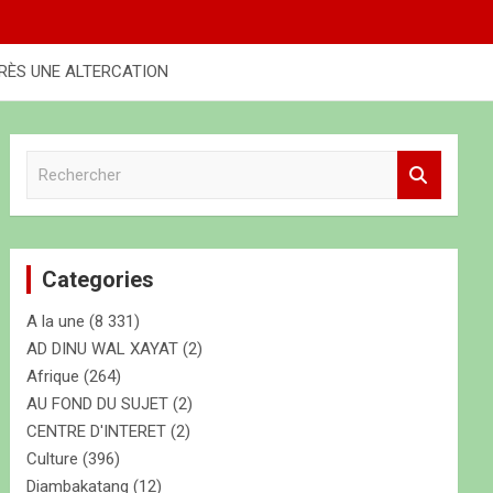
RÈS UNE ALTERCATION
R
e
c
h
e
Categories
r
c
A la une
(8 331)
h
e
AD DINU WAL XAYAT
(2)
r
Afrique
(264)
AU FOND DU SUJET
(2)
CENTRE D'INTERET
(2)
Culture
(396)
Diambakatang
(12)