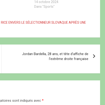
 mais ce fut une
leurs adversaires pour mettre la
14 octobre 2024
pression sur la Grèce qui affronte
Dans "Sports"
l’Irlande ce lundi. Deuxième rencontre
dans cette trêve internationale…
 RICE ENVERS LE SÉLECTIONNEUR SLOVAQUE APRÈS UNE
Jordan Bardella, 28 ans, et tête d’affiche de
l’extrême droite française
atoires sont indiqués avec
*