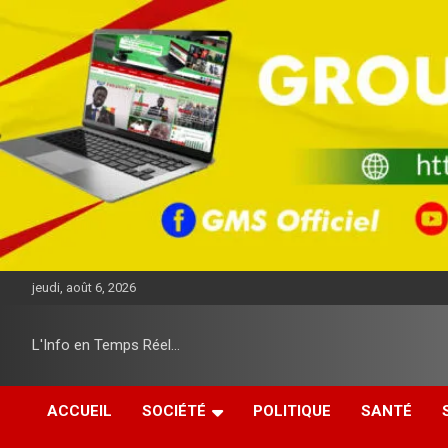
A
l
l
e
r
a
u
c
o
n
t
e
n
u
jeudi, août 6, 2026
L'Info en Temps Réel…
ACCUEIL
SOCIÉTÉ
POLITIQUE
SANTÉ