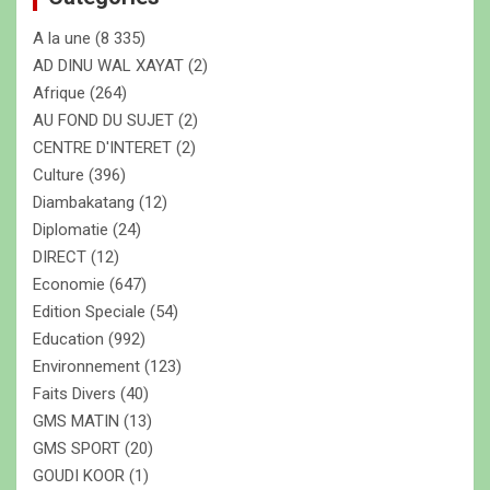
c
A la une
(8 335)
h
e
AD DINU WAL XAYAT
(2)
r
Afrique
(264)
AU FOND DU SUJET
(2)
CENTRE D'INTERET
(2)
Culture
(396)
Diambakatang
(12)
Diplomatie
(24)
DIRECT
(12)
Economie
(647)
Edition Speciale
(54)
Education
(992)
Environnement
(123)
Faits Divers
(40)
GMS MATIN
(13)
GMS SPORT
(20)
GOUDI KOOR
(1)