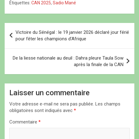
d’assister à la cérémonie
Étiquettes:
CAN 2025
,
Sadio Mané
ê
ê
t
des CAF Awards. En lice
t
t
r
r
r
e
pour le titre du meilleur
e
e
)
joueur africain de…
)
)
N
Victoire du Sénégal : le 19 janvier 2026 déclaré jour férié
a
pour fêter les champions d’Afrique
v
i
De la liesse nationale au deuil : Dahra pleure Taula Sow
après la finale de la CAN
g
a
t
Laisser un commentaire
i
Votre adresse e-mail ne sera pas publiée.
Les champs
o
obligatoires sont indiqués avec
*
n
Commentaire
*
d
e