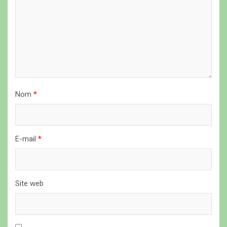
l
’
a
r
t
i
Nom
*
c
l
E-mail
*
e
Site web