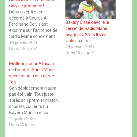
s
s
s
s
u
u
u
u
Coly se prononce !
r
r
r
r
Dans un entretien
F
X
W
T
a
(
h
h
accordé à Source A,
c
o
a
r
Bakary Cissé dévoile le
Ferdinand Coly s’est
e
u
t
e
secret de Sadio Mané
b
v
s
a
exprimé sur l’annonce de
o
r
A
d
avant la CAN : « Il s’est
Sadio Mané concernant
o
e
p
s
isolé aux… »
k
d
p
(
sa dernière CAN. Buteur
16 janvier 2026
(
a
(
o
24 janvier 2026
et homme du match lors
Dans "Société"
o
n
o
u
u
s
u
v
Dans "A la une"
de la demi-finale face à
v
u
v
r
r
n
r
e
l’Égypte, le meneur de jeu
Meilleur joueur Africain
e
e
e
d
des Lions du Sénégal a
d
n
d
a
de l’année : Sadio Mané
a
o
a
n
annoncé qu’il disputera
sacré pour la deuxième
n
u
n
s
dimanche sa dernière
s
v
s
u
fois
u
e
u
n
finale de Coupe…
Son déplacement n’aura
n
l
n
e
e
l
e
n
pas été vain. Tout juste
n
e
n
o
après son premier match
o
f
o
u
u
e
u
v
sous les couleurs du
v
n
v
e
e
ê
e
l
Bayern Munich et sa
l
t
l
l
première réalisation-,
21 juillet 2022
l
r
l
e
e
e
e
f
Sadio Mané a pris un vol
Dans "A la une"
f
)
f
e
en direction de Rabat afin
e
e
n
n
n
ê