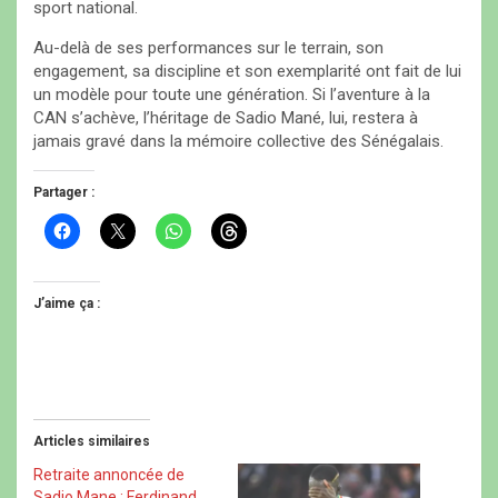
sport national.
Au-delà de ses performances sur le terrain, son
engagement, sa discipline et son exemplarité ont fait de lui
un modèle pour toute une génération. Si l’aventure à la
CAN s’achève, l’héritage de Sadio Mané, lui, restera à
jamais gravé dans la mémoire collective des Sénégalais.
Partager :
C
C
C
C
l
l
l
l
i
i
i
i
q
q
q
q
u
u
u
u
e
e
e
e
J’aime ça :
z
r
z
z
p
p
p
p
o
o
o
o
u
u
u
u
r
r
r
r
p
p
p
p
a
a
a
a
r
r
r
r
t
t
t
t
Articles similaires
a
a
a
a
g
g
g
g
e
e
e
e
Retraite annoncée de
r
r
r
r
Sadio Mane : Ferdinand