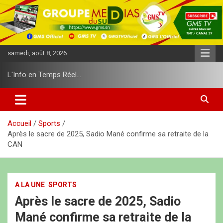
A
l
l
e
r
samedi, août 8, 2026
a
u
L'Info en Temps Réel…
c
o
n
t
e
Accueil
Sports
n
Après le sacre de 2025, Sadio Mané confirme sa retraite de la
u
CAN
A LA UNE
SPORTS
Après le sacre de 2025, Sadio
Mané confirme sa retraite de la