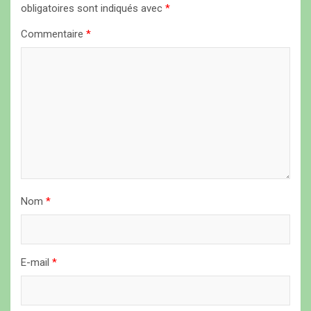
n
obligatoires sont indiqués avec
*
d
Commentaire
*
e
l
’
a
r
t
i
Nom
*
c
l
e
E-mail
*