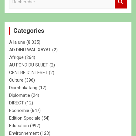
e
c
h
e
Categories
r
c
A la une
(8 335)
h
e
AD DINU WAL XAYAT
(2)
r
Afrique
(264)
AU FOND DU SUJET
(2)
CENTRE D'INTERET
(2)
Culture
(396)
Diambakatang
(12)
Diplomatie
(24)
DIRECT
(12)
Economie
(647)
Edition Speciale
(54)
Education
(992)
Environnement
(123)