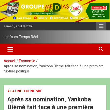
A
l
l
e
r
samedi, août 8, 2026
a
u
L'Info en Temps Réel…
c
o
n
t
e
Accueil
Economie
n
Après sa nomination, Yankoba Diémé fait face à une première
u
rupture politique
A LA UNE
ECONOMIE
Après sa nomination, Yankoba
Diémé fait face à une première