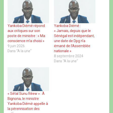
e
e
e
e
r
r
r
r
s
s
s
s
u
u
u
u
r
r
r
r
F
X
W
T
a
(
h
h
c
o
a
r
Yankoba Diémé répond
Yankoba Diémé :
e
u
t
e
aux critiques sur son
« Jamais, depuis que le
b
v
s
a
o
r
A
d
poste de ministre : « Ma
Sénégal est indépendant,
o
e
p
s
conscience m’a choisi »
une date de Dpg n’a
k
d
p
(
(
a
(
o
9 juin 2026
émané de l’Assemblée
o
n
o
u
u
s
u
v
Dans "A la une"
nationale »
v
u
v
r
8 septembre 2024
r
n
r
e
e
e
e
d
Dans "A la une"
d
n
d
a
a
o
a
n
n
u
n
s
s
v
s
u
u
e
u
n
n
l
n
e
e
l
e
n
n
e
n
o
o
f
o
u
u
e
u
v
« Sétal Sunu Réew » : À
v
n
v
e
Bignona, le ministre
e
ê
e
l
l
t
l
l
Yankoba Diémé appelle à
l
r
l
e
la pérennisation des
e
e
e
f