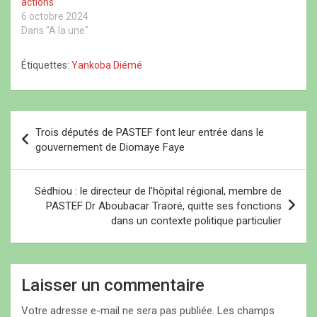
f
)
f
e
actions
e
e
n
6 octobre 2024
n
n
ê
ê
ê
t
Dans "A la une"
t
t
r
r
r
e
e
e
)
)
)
Étiquettes:
Yankoba Diémé
N
Trois députés de PASTEF font leur entrée dans le
a
gouvernement de Diomaye Faye
v
i
Sédhiou : le directeur de l’hôpital régional, membre de
PASTEF Dr Aboubacar Traoré, quitte ses fonctions
g
dans un contexte politique particulier
a
t
i
Laisser un commentaire
o
Votre adresse e-mail ne sera pas publiée.
Les champs