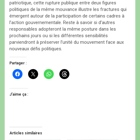
patriotique, cette rupture publique entre deux figures
politiques de la même mouvance illustre les fractures qui
émergent autour de la participation de certains cadres à
l’action gouvernementale. Reste à savoir si d’autres
responsables adopteront la même posture dans les
prochains jours ou si les différentes sensibilités
parviendront à préserver l’unité du mouvement face aux
nouveaux défis politiques.
Partager :
C
C
C
C
l
l
l
l
i
i
i
i
q
q
q
q
u
u
u
u
e
e
e
e
J’aime ça :
z
r
z
z
p
p
p
p
o
o
o
o
u
u
u
u
r
r
r
r
p
p
p
p
a
a
a
a
r
r
r
r
t
t
t
t
Articles similaires
a
a
a
a
g
g
g
g