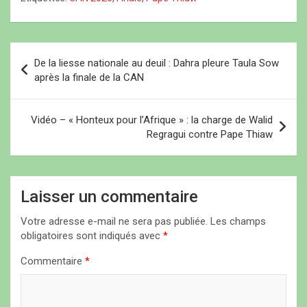
Sénégal. Concernant
e
e
)
)
)
Aliou Cissé, Me Senghor a
révélé qu’un accord pour
une prolongation…
N
De la liesse nationale au deuil : Dahra pleure Taula Sow
a
après la finale de la CAN
v
i
Vidéo – « Honteux pour l’Afrique » : la charge de Walid
Regragui contre Pape Thiaw
g
a
t
Laisser un commentaire
i
Votre adresse e-mail ne sera pas publiée.
Les champs
o
obligatoires sont indiqués avec
*
n
Commentaire
*
d
e