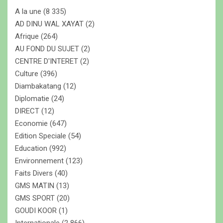
c
A la une
(8 335)
h
e
AD DINU WAL XAYAT
(2)
r
Afrique
(264)
AU FOND DU SUJET
(2)
CENTRE D'INTERET
(2)
Culture
(396)
Diambakatang
(12)
Diplomatie
(24)
DIRECT
(12)
Economie
(647)
Edition Speciale
(54)
Education
(992)
Environnement
(123)
Faits Divers
(40)
GMS MATIN
(13)
GMS SPORT
(20)
GOUDI KOOR
(1)