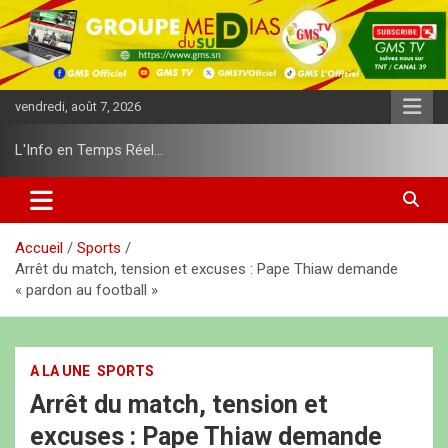
A
l
l
e
r
vendredi, août 7, 2026
a
u
L'Info en Temps Réel…
c
o
n
t
e
Accueil
Sports
n
Arrêt du match, tension et excuses : Pape Thiaw demande
u
« pardon au football »
A LA UNE
SPORTS
Arrêt du match, tension et
excuses : Pape Thiaw demande