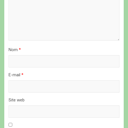
l
’
a
r
t
i
Nom
*
c
l
E-mail
*
e
Site web