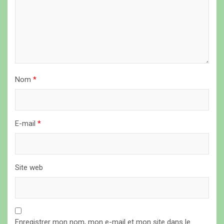
’
a
r
t
i
Nom
*
c
l
e
E-mail
*
Site web
Enregistrer mon nom, mon e-mail et mon site dans le