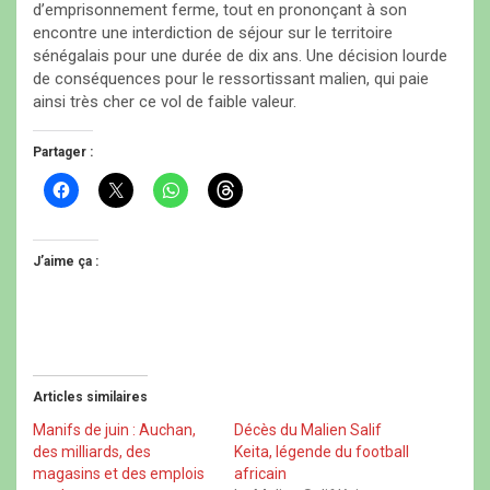
d’emprisonnement ferme, tout en prononçant à son
encontre une interdiction de séjour sur le territoire
sénégalais pour une durée de dix ans. Une décision lourde
de conséquences pour le ressortissant malien, qui paie
ainsi très cher ce vol de faible valeur.
Partager :
C
C
C
C
l
l
l
l
i
i
i
i
q
q
q
q
u
u
u
u
e
e
e
e
J’aime ça :
z
r
z
z
p
p
p
p
o
o
o
o
u
u
u
u
r
r
r
r
p
p
p
p
a
a
a
a
r
r
r
r
t
t
t
t
Articles similaires
a
a
a
a
g
g
g
g
e
e
e
e
Manifs de juin : Auchan,
Décès du Malien Salif
r
r
r
r
des milliards, des
Keita, légende du football
s
s
s
s
u
u
u
u
magasins et des emplois
africain
r
r
r
r