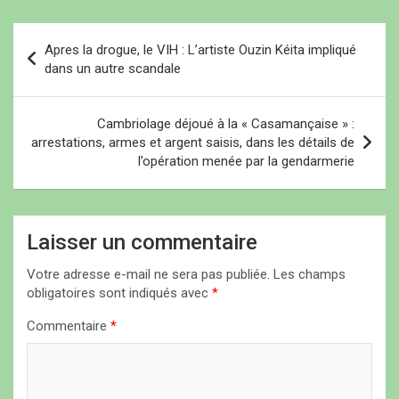
r
r
e
Besançon, dans l'est de
e
e
)
)
)
la…
N
Apres la drogue, le VIH : L’artiste Ouzin Kéita impliqué
a
dans un autre scandale
v
i
Cambriolage déjoué à la « Casamançaise » :
arrestations, armes et argent saisis, dans les détails de
g
l’opération menée par la gendarmerie
a
t
i
Laisser un commentaire
o
Votre adresse e-mail ne sera pas publiée.
Les champs
n
obligatoires sont indiqués avec
*
d
Commentaire
*
e
l