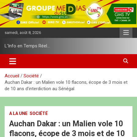
A
l
l
e
r
samedi, août 8, 2026
a
u
L'Info en Temps Réel…
c
o
n
t
e
Accueil
Société
n
Auchan Dakar : un Malien vole 10 flacons, écope de 3 mois et
u
de 10 ans d’interdiction au Sénégal
A LA UNE
SOCIÉTÉ
Auchan Dakar : un Malien vole 10
flacons, écope de 3 mois et de 10