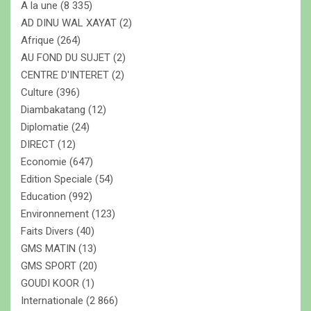
A la une
(8 335)
h
e
AD DINU WAL XAYAT
(2)
r
Afrique
(264)
AU FOND DU SUJET
(2)
CENTRE D'INTERET
(2)
Culture
(396)
Diambakatang
(12)
Diplomatie
(24)
DIRECT
(12)
Economie
(647)
Edition Speciale
(54)
Education
(992)
Environnement
(123)
Faits Divers
(40)
GMS MATIN
(13)
GMS SPORT
(20)
GOUDI KOOR
(1)
Internationale
(2 866)