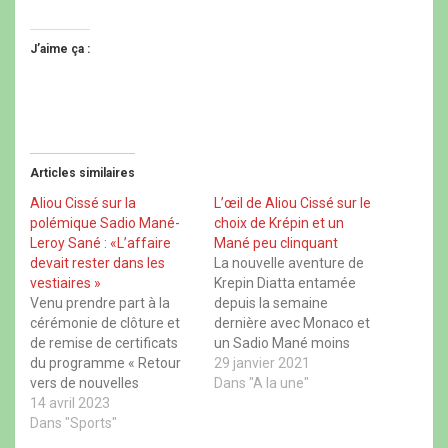
i
i
i
i
q
q
q
q
u
u
u
u
e
e
e
e
J’aime ça :
z
r
z
z
p
p
p
p
o
o
o
o
u
u
u
u
r
r
r
r
p
p
p
p
a
a
a
a
r
r
r
r
t
t
t
t
Articles similaires
a
a
a
a
g
g
g
g
e
e
e
e
Aliou Cissé sur la
L’œil de Aliou Cissé sur le
r
r
r
r
polémique Sadio Mané-
choix de Krépin et un
s
s
s
s
u
u
u
u
Leroy Sané : «L’affaire
Mané peu clinquant
r
r
r
r
devait rester dans les
La nouvelle aventure de
F
X
W
T
a
(
h
h
vestiaires »
Krepin Diatta entamée
c
o
a
r
Venu prendre part à la
depuis la semaine
e
u
t
e
b
v
s
a
cérémonie de clôture et
dernière avec Monaco et
o
r
A
d
de remise de certificats
un Sadio Mané moins
o
e
p
s
k
d
p
(
du programme « Retour
décisif que d’habitude
29 janvier 2021
(
a
(
o
vers de nouvelles
o
n
o
avec Liverpool n’ont pas
Dans "A la une"
u
u
s
u
v
opportunités – Les
14 avril 2023
échappé au coach Aliou
v
u
v
r
r
n
r
e
Métiers du Sport », ce
Dans "Sports"
Cissé. Présent à
e
e
e
d
jeudi 13 avril 2023, à la
Ziguinchor dans le cadre