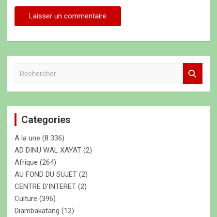
R
e
c
h
e
Categories
r
c
A la une
(8 336)
h
e
AD DINU WAL XAYAT
(2)
r
Afrique
(264)
AU FOND DU SUJET
(2)
CENTRE D'INTERET
(2)
Culture
(396)
Diambakatang
(12)