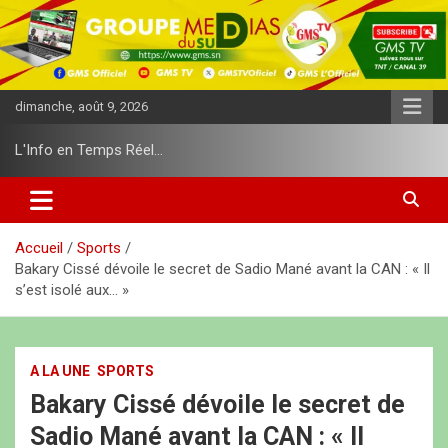
A
l
l
e
r
dimanche, août 9, 2026
a
u
L'Info en Temps Réel…
c
o
n
t
e
Accueil
Sports
n
Bakary Cissé dévoile le secret de Sadio Mané avant la CAN : « Il
u
s’est isolé aux… »
A LA UNE
SPORTS
Bakary Cissé dévoile le secret de
Sadio Mané avant la CAN : « Il