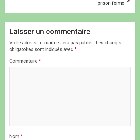
prison ferme
g
a
t
Laisser un commentaire
i
Votre adresse e-mail ne sera pas publiée.
Les champs
o
obligatoires sont indiqués avec
*
n
Commentaire
*
d
e
l
’
a
r
t
i
Nom
*