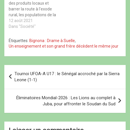
o
f
o
u
des produits locaux et
u
e
u
v
barrer la route à l'exode
v
n
v
e
e
ê
e
l
rural, les populations de la
l
t
l
l
l
r
l
e
commune de Suelle
12 août 2021
e
e
e
f
notamment les femmes
Dans "Société"
f
)
f
e
e
e
n
de Diakoye Banga ont été
n
n
ê
formées en technique de
ê
ê
t
Étiquettes:
Bignona : Drame à Suelle
,
t
t
r
transformation. L'œuvre
Un enseignement et son grand frère décèdent le même jour
r
r
e
porte la signature du
e
e
)
)
)
conseil national des
artisans du Sénégal qui
veut ainsi donner…
N
Tournoi UFOA-A U17 : le Sénégal accroché par la Sierra
a
Leone (1-1)
v
i
Éliminatoires Mondial-2026 : Les Lions au complet à
Juba, pour affronter le Soudan du Sud
g
a
t