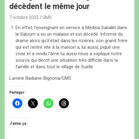
décèdent le même jour
7 octobre 2025
GMS
En effet, l’enseignant en service à Médina Sabakh dans
le Saloum a eu un malaise et est décédé. Informé du
drame alors qu’il était dans les rizières, son grand frère
qui est rentré vite à la maison a, lui aussi, piqué une
crise et a rendu l’âme lui aussi nous a expliqué notre
source qui décrit une situation très difficile dans la
famille et dans tout le village de Suelle.
Lamine Badiane-Bignona/GMS
Partager :
C
C
C
C
l
l
l
l
i
i
i
i
q
q
q
q
u
u
u
u
e
e
e
e
J’aime ça :
z
r
z
z
p
p
p
p
o
o
o
o
u
u
u
u