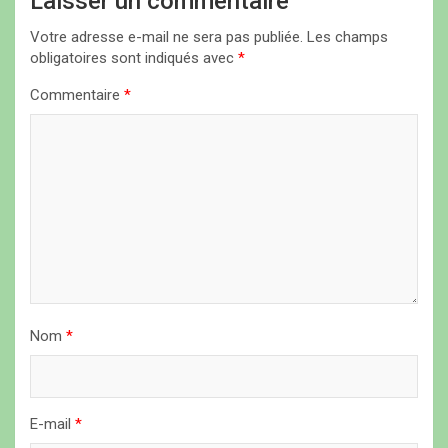
Laisser un commentaire
i
Votre adresse e-mail ne sera pas publiée.
Les champs
o
obligatoires sont indiqués avec
*
n
Commentaire
*
d
e
l
’
a
r
t
i
Nom
*
c
l
E-mail
*
e