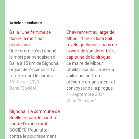
r
r
r
r
p
p
p
p
a
a
a
a
r
r
r
r
t
t
t
t
Articles similaires
a
a
a
a
g
g
g
g
e
e
e
e
Baila : Une femme se
Chavirement au large de
r
r
r
r
donne la mort par
Mbour : Cheikh Issa Sall
s
s
s
s
u
u
u
u
pendaison
révèle quelques « pans de
r
r
r
r
Une femme s'est donné
la vie » de son demi-frère,
F
X
W
T
a
(
h
h
la mort par pendaison à
capitaine de la pirogue
c
o
a
r
Baila à 15 km de Bignona,
Le maire de Mbour,
e
u
t
e
b
v
s
a
région de Ziguinchor. La
Cheikh Issa Sall, a levé la
o
r
A
d
femme dont le corps a
voile sur son frère
o
e
p
s
k
d
p
(
été retrouvé pendu sur un
16 février 2020
présumé organisateur et
(
a
(
o
arbre derrière la maison
Dans "Société"
o
n
o
convoyeur de la pirogue
u
u
s
u
v
familiale à Banana, un
qui a chaviré en mer à 4
11 septembre 2024
v
u
v
r
r
n
r
e
quartier de cette localité
Km de Mbour (80km de
Dans "A la une"
e
e
e
d
de la commune de Suelle
Dakar), entraînant la mort
d
n
d
a
Bignona : La commune de
a
o
a
n
ce dimanche aux
de nombreuses
n
u
n
s
Suelle engage le combat
environ…
personnes candidates à
s
v
s
u
contre l’exode rural
u
e
u
n
l'émigration irrégulière. «
n
l
n
e
SOCIÉTÉ-Pour lutter
C'est mon frère paternel,
e
l
e
n
contre le pourrissement
n
e
n
o
il…