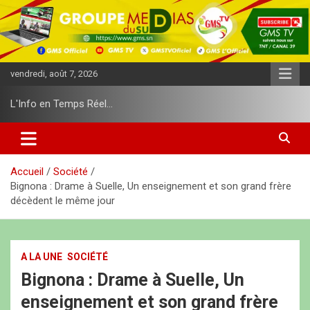
A
l
l
e
r
vendredi, août 7, 2026
a
u
L'Info en Temps Réel…
c
o
n
t
e
Accueil
Société
n
Bignona : Drame à Suelle, Un enseignement et son grand frère
u
décèdent le même jour
A LA UNE
SOCIÉTÉ
Bignona : Drame à Suelle, Un
enseignement et son grand frère