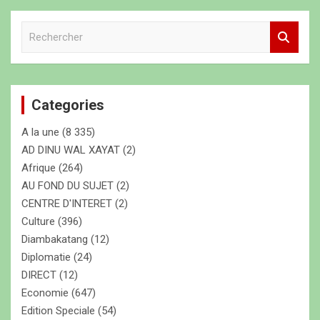
R
e
c
h
e
Categories
r
c
A la une
(8 335)
h
e
AD DINU WAL XAYAT
(2)
r
Afrique
(264)
AU FOND DU SUJET
(2)
CENTRE D'INTERET
(2)
Culture
(396)
Diambakatang
(12)
Diplomatie
(24)
DIRECT
(12)
Economie
(647)
Edition Speciale
(54)