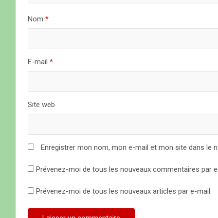
l
Nom
*
’
a
E-mail
*
r
t
Site web
i
c
Enregistrer mon nom, mon e-mail et mon site dans le 
l
Prévenez-moi de tous les nouveaux commentaires par e-
e
Prévenez-moi de tous les nouveaux articles par e-mail.