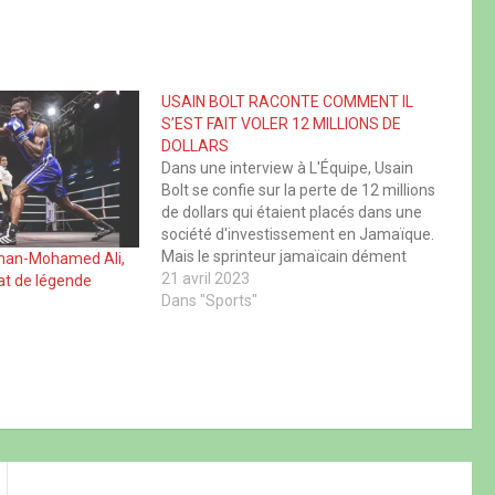
USAIN BOLT RACONTE COMMENT IL
S’EST FAIT VOLER 12 MILLIONS DE
DOLLARS
Dans une interview à L'Équipe, Usain
Bolt se confie sur la perte de 12 millions
de dollars qui étaient placés dans une
société d'investissement en Jamaïque.
Mais le sprinteur jamaïcain dément
man-Mohamed Ali,
être ruiné. L'information avait surpris
21 avril 2023
at de légende
en janvier. L'agence de presse
Dans "Sports"
américaine Associated Press révélait
qu'une action en justice…