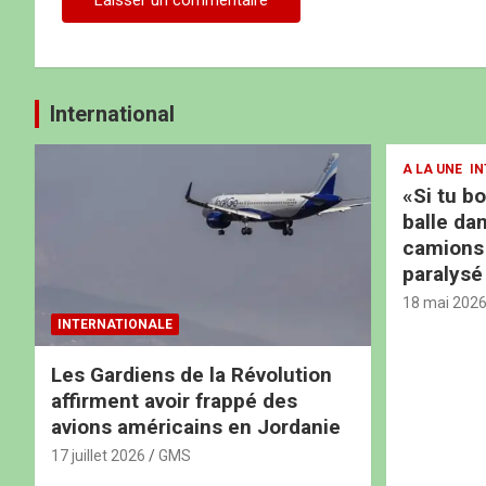
International
A LA UNE
IN
«Si tu b
balle dan
camions b
paralysé
18 mai 202
INTERNATIONALE
Les Gardiens de la Révolution
affirment avoir frappé des
avions américains en Jordanie
17 juillet 2026
GMS