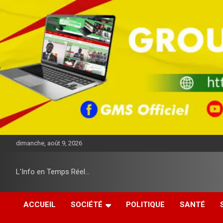
A
l
l
e
r
a
u
c
o
n
t
e
n
u
dimanche, août 9, 2026
L'Info en Temps Réel…
ACCUEIL
SOCIÉTÉ
POLITIQUE
SANTÉ