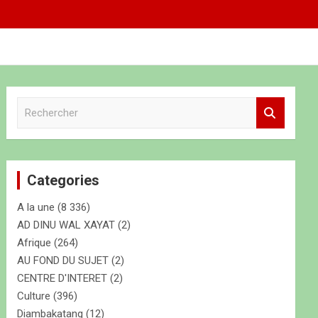
R
e
c
h
e
Categories
r
c
A la une
(8 336)
h
e
AD DINU WAL XAYAT
(2)
r
Afrique
(264)
AU FOND DU SUJET
(2)
CENTRE D'INTERET
(2)
Culture
(396)
Diambakatang
(12)