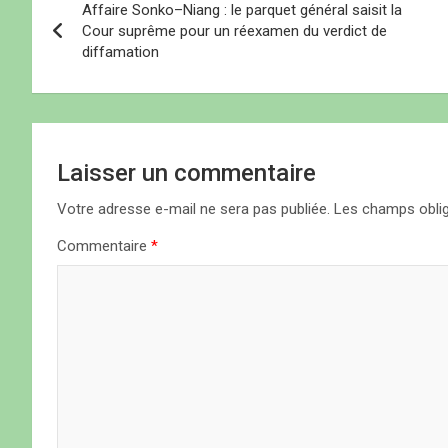
u
e
u
v
Affaire Sonko–Niang : le parquet général saisit la
v
n
v
e
a
Cour suprême pour un réexamen du verdict de
e
ê
e
l
l
t
l
l
diffamation
l
r
l
e
v
e
e
e
f
f
)
f
e
e
e
n
i
n
n
ê
ê
ê
t
t
t
r
g
r
r
e
e
e
)
Laisser un commentaire
)
)
a
Votre adresse e-mail ne sera pas publiée.
Les champs oblig
t
Commentaire
*
i
o
n
d
e