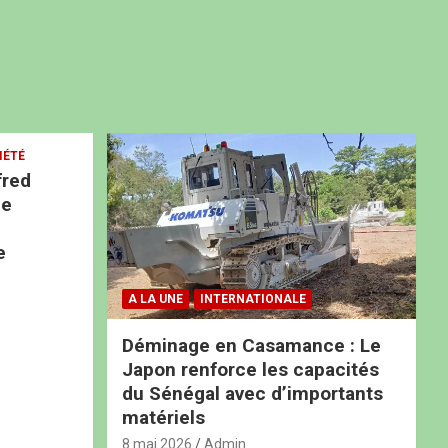
IÉTÉ
fred
ne
e
A LA UNE
INTERNATIONALE
Déminage en Casamance : Le
Japon renforce les capacités
du Sénégal avec d’importants
matériels
8 mai 2026
Admin