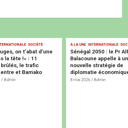
TERNATIONALE
SOCIÉTÉ
A LA UNE
INTERNATIONALE
SOC
ouges, on t’abat d’une
Sénégal 2050 : le Pr Al
s la tête !» : 11
Balacoune appelle à u
rûlés, le trafic
nouvelle stratégie de
 entre et Bamako
diplomatie économiqu
6
Admin
8 mai 2026
Admin