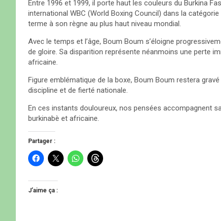
Entre 1996 et 1999, il porte haut les couleurs du Burkina Fas
international WBC (World Boxing Council) dans la catégorie d
terme à son règne au plus haut niveau mondial.
Avec le temps et l’âge, Boum Boum s’éloigne progressivem
de gloire. Sa disparition représente néanmoins une perte i
africaine.
Figure emblématique de la boxe, Boum Boum restera grav
discipline et de fierté nationale.
En ces instants douloureux, nos pensées accompagnent sa fa
burkinabè et africaine.
Partager :
C
C
C
C
l
l
l
l
i
i
i
i
q
q
q
q
u
u
u
u
e
e
e
e
J’aime ça :
z
r
z
z
p
p
p
p
o
o
o
o
u
u
u
u