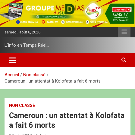
A
l
l
e
r
samedi, août 8, 2026
a
u
L'Info en Temps Réel…
c
o
n
t
e
Accueil
Non classé
n
Cameroun : un attentat à Kolofata a fait 6 morts
u
NON CLASSÉ
Cameroun : un attentat à Kolofata
a fait 6 morts