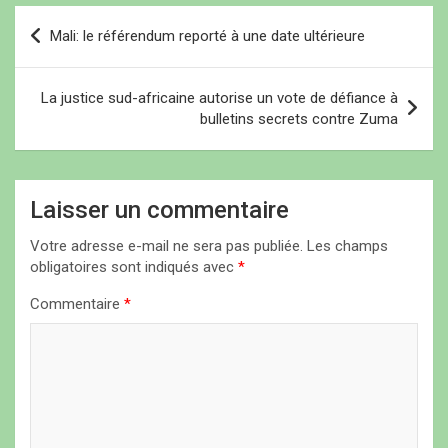
avons reçu 12 personnes
ê
ê
t
N
t
t
r
tuées et plus de 20
r
r
e
Mali: le référendum reporté à une date ultérieure
blessées dans notre
e
e
)
a
)
)
hôpital…
v
La justice sud-africaine autorise un vote de défiance à
i
bulletins secrets contre Zuma
g
a
Laisser un commentaire
t
i
Votre adresse e-mail ne sera pas publiée.
Les champs
obligatoires sont indiqués avec
*
o
n
Commentaire
*
d
e
l
’