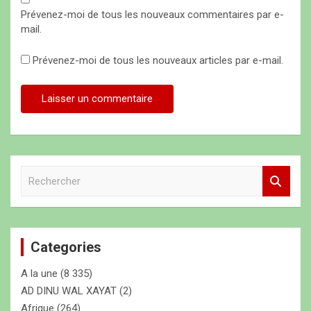
Prévenez-moi de tous les nouveaux commentaires par e-
mail.
Prévenez-moi de tous les nouveaux articles par e-mail.
R
e
c
h
e
Categories
r
c
A la une
(8 335)
h
e
AD DINU WAL XAYAT
(2)
r
Afrique
(264)