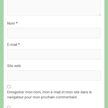
a
r
t
Nom
*
i
c
l
E-mail
*
e
Site web
Enregistrer mon nom, mon e-mail et mon site dans le
navigateur pour mon prochain commentaire.