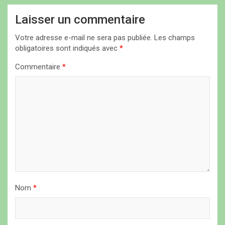
t
Laisser un commentaire
i
Votre adresse e-mail ne sera pas publiée.
Les champs
o
obligatoires sont indiqués avec
*
n
Commentaire
*
d
e
l
’
a
r
t
i
Nom
*
c
l