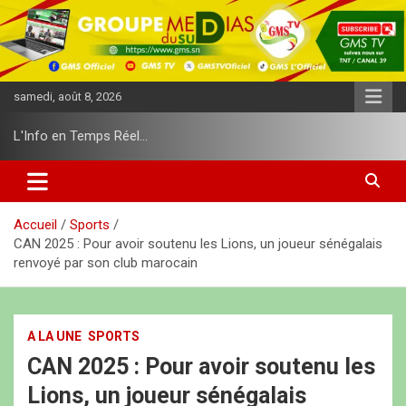
A
l
l
e
r
samedi, août 8, 2026
a
u
L'Info en Temps Réel…
c
o
n
t
e
Accueil
Sports
n
CAN 2025 : Pour avoir soutenu les Lions, un joueur sénégalais
u
renvoyé par son club marocain
A LA UNE
SPORTS
CAN 2025 : Pour avoir soutenu les
Lions, un joueur sénégalais