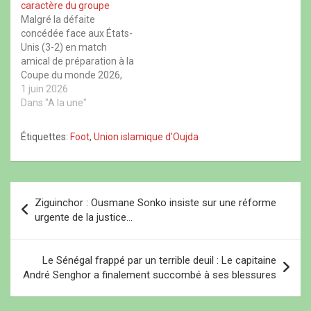
n
l
n
e
caractère du groupe
mauritanienne en la
e
l
e
n
Malgré la défaite
n
e
n
o
personne de Khadim
o
f
o
u
concédée face aux États-
Diaw, ancien joueur de…
u
e
u
v
Unis (3-2) en match
v
n
v
e
e
ê
e
l
amical de préparation à la
l
t
l
l
l
r
l
e
Coupe du monde 2026,
e
e
e
f
disputé dimanche à
1 juin 2026
f
)
f
e
e
e
n
Charlotte, Idrissa Gana
Dans "A la une"
n
n
ê
Gueye a préféré retenir
ê
ê
t
t
t
r
les enseignements
Étiquettes:
Foot
,
Union islamique d'Oujda
r
r
e
positifs de cette sortie
e
e
)
)
)
des Lions de la Teranga.
Au terme de la rencontre,
le milieu de terrain
N
sénégalais…
Ziguinchor : Ousmane Sonko insiste sur une réforme
a
urgente de la justice…
v
i
Le Sénégal frappé par un terrible deuil : Le capitaine
André Senghor a finalement succombé à ses blessures
g
a