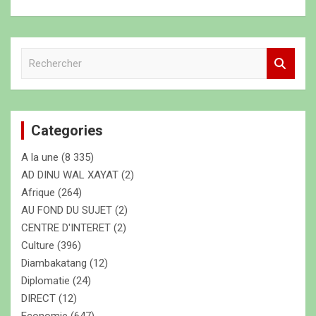
R
e
c
h
e
Categories
r
c
A la une
(8 335)
h
e
AD DINU WAL XAYAT
(2)
r
Afrique
(264)
AU FOND DU SUJET
(2)
CENTRE D'INTERET
(2)
Culture
(396)
Diambakatang
(12)
Diplomatie
(24)
DIRECT
(12)