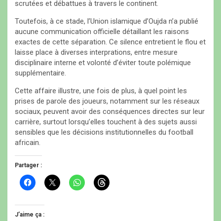
scrutées et débattues à travers le continent.
Toutefois, à ce stade, l’Union islamique d’Oujda n’a publié
aucune communication officielle détaillant les raisons
exactes de cette séparation. Ce silence entretient le flou et
laisse place à diverses interprations, entre mesure
disciplinaire interne et volonté d’éviter toute polémique
supplémentaire.
Cette affaire illustre, une fois de plus, à quel point les
prises de parole des joueurs, notamment sur les réseaux
sociaux, peuvent avoir des conséquences directes sur leur
carrière, surtout lorsqu’elles touchent à des sujets aussi
sensibles que les décisions institutionnelles du football
africain.
Partager :
C
C
C
C
l
l
l
l
i
i
i
i
q
q
q
q
u
u
u
u
e
e
e
e
J’aime ça :
z
r
z
z