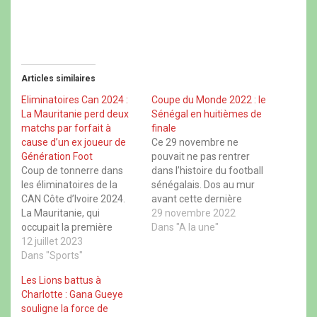
p
p
p
p
o
o
o
o
u
u
u
u
r
r
r
r
p
p
p
p
a
a
a
a
r
r
r
r
t
t
t
t
Articles similaires
a
a
a
a
g
g
g
g
e
e
e
e
Eliminatoires Can 2024 :
Coupe du Monde 2022 : le
r
r
r
r
La Mauritanie perd deux
Sénégal en huitièmes de
s
s
s
s
u
u
u
u
matchs par forfait à
finale
r
r
r
r
cause d’un ex joueur de
Ce 29 novembre ne
F
X
W
T
a
(
h
h
Génération Foot
pouvait ne pas rentrer
c
o
a
r
Coup de tonnerre dans
dans l’histoire du football
e
u
t
e
b
v
s
a
les éliminatoires de la
sénégalais. Dos au mur
o
r
A
d
CAN Côte d’Ivoire 2024.
avant cette dernière
o
e
p
s
k
d
p
(
La Mauritanie, qui
journée de la phase de
29 novembre 2022
(
a
(
o
occupait la première
o
n
o
groupes du Mondial, les
Dans "A la une"
u
u
s
u
v
place à l’issue de la 5ème
12 juillet 2023
Lions du Sénégal ont
v
u
v
r
r
n
r
e
journée, a été
Dans "Sports"
réussi à battre l’Equateur
e
e
e
d
rétrogradée à la 3ème
(2-1) pour arracher la
d
n
d
a
Les Lions battus à
a
o
a
n
place. En cause,
seconde place du Groupe
n
u
n
s
Charlotte : Gana Gueye
l’utilisation d'un joueur
A et donc la qualif’ aux…
s
v
s
u
souligne la force de
u
e
u
n
inéligible par l'équipe