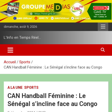
A
l
l
e
r
dimanche, août 9, 2026
a
u
L'Info en Temps Réel…
c
o
n
t
e
Accueil
Sports
n
CAN Handball Féminine : Le Sénégal s’incline face au Congo
u
A LA UNE
SPORTS
CAN Handball Féminine : Le
Sénégal s’incline face au Congo