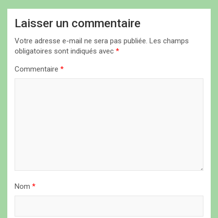
t
Laisser un commentaire
i
Votre adresse e-mail ne sera pas publiée.
Les champs
o
obligatoires sont indiqués avec
*
n
Commentaire
*
d
e
l
’
a
r
t
i
Nom
*
c
l