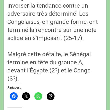
inverser la tendance contre un
adversaire très déterminé. Les
Congolaises, en grande forme, ont
terminé la rencontre sur une note
solide en s’imposant (25-17).
Malgré cette défaite, le Sénégal
termine en tête du groupe A,
devant l’Égypte (2?) et le Congo
(3?).
Partager :
C
C
C
C
l
l
l
l
i
i
i
i
q
q
q
q
u
u
u
u