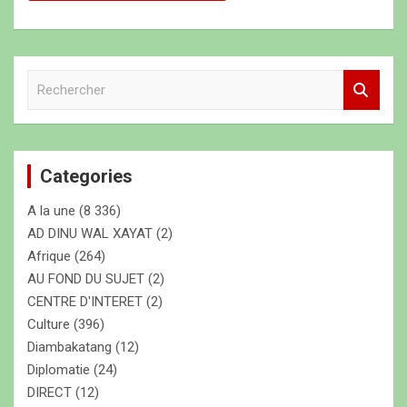
R
e
c
h
e
Categories
r
c
A la une
(8 336)
h
e
AD DINU WAL XAYAT
(2)
r
Afrique
(264)
AU FOND DU SUJET
(2)
CENTRE D'INTERET
(2)
Culture
(396)
Diambakatang
(12)
Diplomatie
(24)
DIRECT
(12)