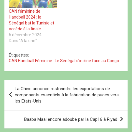
s
v
s
u
u
e
u
n
n
l
n
e
CAN féminine de
e
l
e
n
n
e
n
o
Handball 2024 : le
o
f
o
u
u
e
u
v
Sénégal bat la Tunisie et
v
n
v
e
accède à la finale
e
ê
e
l
l
t
l
l
6 décembre 2024
l
r
l
e
Dans "A la une"
e
e
e
f
f
)
f
e
e
e
n
n
n
ê
Étiquettes:
ê
ê
t
CAN Handball Féminine : Le Sénégal s’incline face au Congo
t
t
r
r
r
e
e
e
)
)
)
N
La Chine annonce restreindre les exportations de
a
composants essentiels à la fabrication de puces vers
les États-Unis
v
i
Baaba Maal encore adoubé par la Cap16 à Riyad
g
a