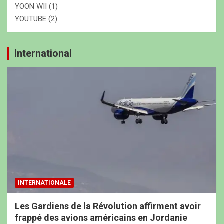
YOON WII
(1)
YOUTUBE
(2)
International
INTERNATIONALE
Les Gardiens de la Révolution affirment avoir
frappé des avions américains en Jordanie