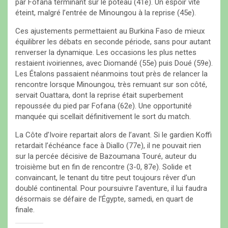
par Fofana terminant sur le poteau (41e). Un espoir vite
éteint, malgré l’entrée de Minoungou à la reprise (45e).
Ces ajustements permettaient au Burkina Faso de mieux
équilibrer les débats en seconde période, sans pour autant
renverser la dynamique. Les occasions les plus nettes
restaient ivoiriennes, avec Diomandé (55e) puis Doué (59e).
Les Étalons passaient néanmoins tout près de relancer la
rencontre lorsque Minoungou, très remuant sur son côté,
servait Ouattara, dont la reprise était superbement
repoussée du pied par Fofana (62e). Une opportunité
manquée qui scellait définitivement le sort du match.
La Côte d’Ivoire repartait alors de l’avant. Si le gardien Koffi
retardait l’échéance face à Diallo (77e), il ne pouvait rien
sur la percée décisive de Bazoumana Touré, auteur du
troisième but en fin de rencontre (3-0, 87e). Solide et
convaincant, le tenant du titre peut toujours rêver d’un
doublé continental. Pour poursuivre l’aventure, il lui faudra
désormais se défaire de l’Égypte, samedi, en quart de
finale.