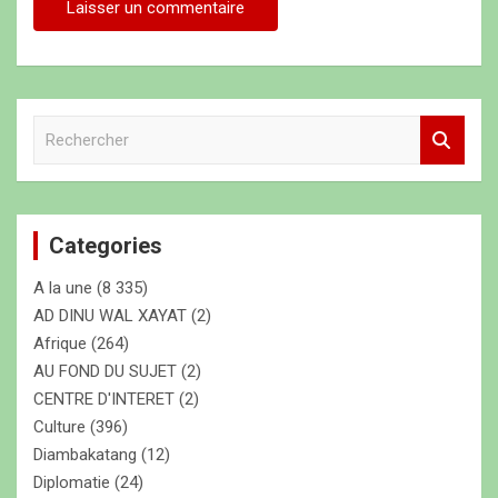
R
e
c
h
e
Categories
r
c
A la une
(8 335)
h
e
AD DINU WAL XAYAT
(2)
r
Afrique
(264)
AU FOND DU SUJET
(2)
CENTRE D'INTERET
(2)
Culture
(396)
Diambakatang
(12)
Diplomatie
(24)