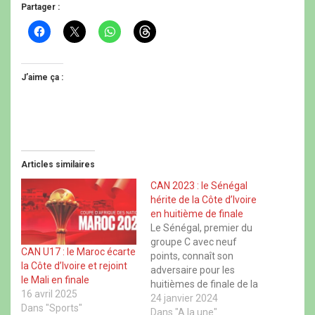
Partager :
C
C
C
C
l
l
l
l
i
i
i
i
q
q
q
q
u
u
u
u
e
e
e
e
J’aime ça :
z
r
z
z
p
p
p
p
o
o
o
o
u
u
u
u
r
r
r
r
p
p
p
p
a
a
a
a
r
r
r
r
t
t
t
t
Articles similaires
a
a
a
a
g
g
g
g
e
e
e
e
CAN 2023 : le Sénégal
r
r
r
r
hérite de la Côte d’Ivoire
s
s
s
s
u
u
u
u
en huitième de finale
r
r
r
r
Le Sénégal, premier du
F
X
W
T
a
(
h
h
groupe C avec neuf
c
o
a
r
CAN U17 : le Maroc écarte
points, connaît son
e
u
t
e
la Côte d’Ivoire et rejoint
b
v
s
a
adversaire pour les
o
r
A
d
le Mali en finale
huitièmes de finale de la
o
e
p
s
16 avril 2025
k
d
p
(
Coupe d’Afrique des
24 janvier 2024
(
a
(
o
Dans "Sports"
o
n
o
Nations (CAN) 2023. Il
Dans "A la une"
u