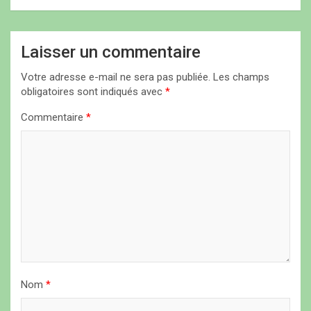
g
a
Laisser un commentaire
t
i
Votre adresse e-mail ne sera pas publiée.
Les champs
obligatoires sont indiqués avec
*
o
n
Commentaire
*
d
e
l
’
a
r
t
Nom
*
i