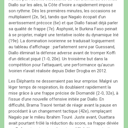
Diallo sur les ailes, la Côte d’Ivoire a rapidement imposé
son rythme. Dès les premières minutes, les occasions se
multipliaient (2e, 5e), tandis que Nagalo écopait d’un
avertissement précoce (6e) et que Diallo faisait déjà parler
sa qualité de frappe (7e). Asphyxié, le Burkina Faso peinait
à se projeter, malgré une tentative isolée du dynamique Irié
(19e). La domination ivoirienne se traduisait logiquement
au tableau d’affichage : parfaitement servi par Guessand,
Diallo éliminait la défense adverse avant de tromper Koffi
d’un délicat piqué (1-0, 20e). Un troisième but dans la
compétition pour l’attaquant, une performance qu’aucun
Ivoirien n’avait réalisée depuis Didier Drogba en 2012.
Les Éléphants ne desserraient pas leur emprise. Malgré un
léger temps de respiration, ils doublaient rapidement la
mise grâce à une frappe précise de Diomandé (2-0, 32e), à
l’issue d’une nouvelle offensive initiée par Diallo. En
difficulté, Brama Traoré tentait de réagir avant la pause en
procédant à un changement tactique (42e), remplaçant
Nagalo par le milieu Ibrahim Touré. Juste avant, Ouattara
avait pourtant frôlé la réduction du score, sa frappe déviée