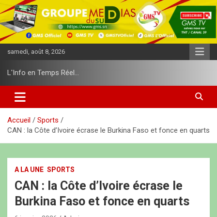
A
l
l
e
r
samedi, août 8, 2026
a
u
L'Info en Temps Réel…
c
o
n
t
e
Accueil
Sports
n
CAN : la Côte d’Ivoire écrase le Burkina Faso et fonce en quarts
u
A LA UNE
SPORTS
CAN : la Côte d’Ivoire écrase le
Burkina Faso et fonce en quarts