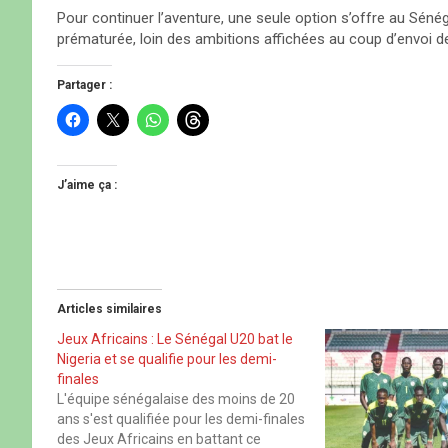
Pour continuer l’aventure, une seule option s’offre au Sénéga
prématurée, loin des ambitions affichées au coup d’envoi de
Partager :
C
C
C
C
l
l
l
l
i
i
i
i
q
q
q
q
u
u
u
u
e
e
e
e
J’aime ça :
z
r
z
z
p
p
p
p
o
o
o
o
u
u
u
u
r
r
r
r
p
p
p
p
a
a
a
a
r
r
r
r
t
t
t
t
Articles similaires
a
a
a
a
g
g
g
g
e
e
e
e
Jeux Africains : Le Sénégal U20 bat le
r
r
r
r
Nigeria et se qualifie pour les demi-
s
s
s
s
u
u
u
u
finales
r
r
r
r
L'équipe sénégalaise des moins de 20
F
X
W
T
a
(
h
h
ans s'est qualifiée pour les demi-finales
c
o
a
r
des Jeux Africains en battant ce
e
u
t
e