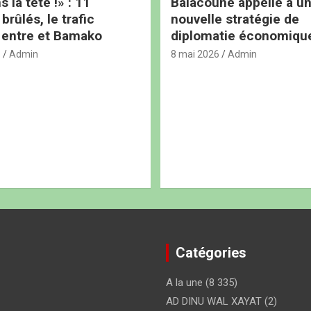
s la tête !» : 11
Balacoune appelle à u
rûlés, le trafic
nouvelle stratégie de
 entre et Bamako
diplomatie économiqu
6
Admin
8 mai 2026
Admin
Catégories
A la une
(8 335)
AD DINU WAL XAYAT
(2)