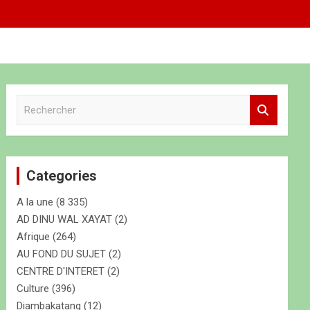
R
e
c
h
e
Categories
r
c
A la une
(8 335)
h
e
AD DINU WAL XAYAT
(2)
r
Afrique
(264)
AU FOND DU SUJET
(2)
CENTRE D'INTERET
(2)
Culture
(396)
Diambakatang
(12)