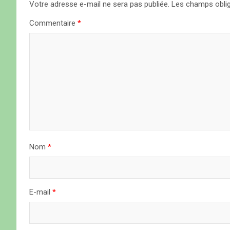
Votre adresse e-mail ne sera pas publiée.
Les champs oblig
t
Commentaire
*
i
o
n
d
e
l
Nom
*
’
a
E-mail
*
r
t