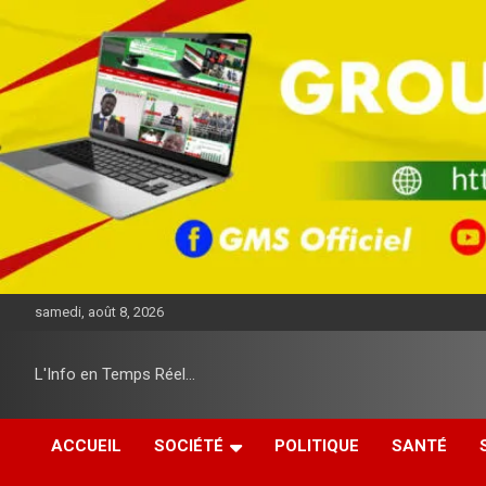
A
l
l
e
r
a
u
c
o
n
t
e
n
u
samedi, août 8, 2026
L'Info en Temps Réel…
ACCUEIL
SOCIÉTÉ
POLITIQUE
SANTÉ