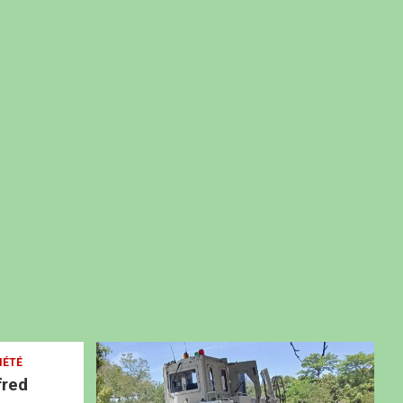
IÉTÉ
fred