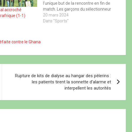
l’unique but de la rencontre en fin de
match. Les garçons du sélectionneur
al accroché
Serigne Saliou Dia tombent ainsi en
20 mars 2024
trafrique (1-1)
demi-finale des Jeux Africains. Leur
Dans "Sports"
rêve de titre a…
éfaite contre le Ghana
Rupture de kits de dialyse au hangar des pèlerins :
les patients tirent la sonnette d’alarme et
interpellent les autorités