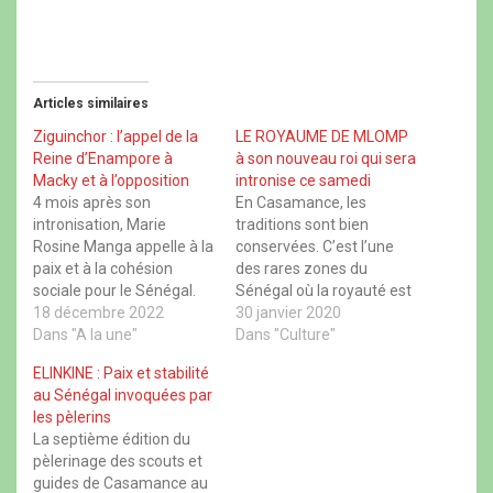
o
o
o
o
u
u
u
u
r
r
r
r
p
p
p
p
a
a
a
a
r
r
r
r
t
t
t
t
Articles similaires
a
a
a
a
g
g
g
g
e
e
e
e
Ziguinchor : l’appel de la
LE ROYAUME DE MLOMP
r
r
r
r
Reine d’Enampore à
à son nouveau roi qui sera
s
s
s
s
u
u
u
u
Macky et à l’opposition
intronise ce samedi
r
r
r
r
4 mois après son
En Casamance, les
F
X
W
T
a
(
h
h
intronisation, Marie
traditions sont bien
c
o
a
r
Rosine Manga appelle à la
conservées. C’est l’une
e
u
t
e
b
v
s
a
paix et à la cohésion
des rares zones du
o
r
A
d
sociale pour le Sénégal.
Sénégal où la royauté est
o
e
p
s
k
d
p
(
La reine souligne que
18 décembre 2022
encore en vigueur. C’est le
30 janvier 2020
(
a
(
o
l'opposition et le pouvoir
Dans "A la une"
o
n
o
cas à Mlomp ou le roi
Dans "Culture"
u
u
s
u
v
doivent toujours mettre
occupe une place
v
u
v
r
ELINKINE : Paix et stabilité
r
n
r
e
les populations au-dessus
importante dans la
e
e
e
d
au Sénégal invoquées par
de tout. «Je prie pour un
société. Décédé depuis
d
n
d
a
les pèlerins
a
o
a
n
Sénégal prospère, un
2017, le roi Sibukuyan
n
u
n
s
La septième édition du
Sénégal de paix et de
Sambou vient d’avoir son
s
v
s
u
pèlerinage des scouts et
u
e
u
n
cohésion sociale.…
successeur qui sera
n
l
n
e
guides de Casamance au
intronisé ce…
e
l
e
n