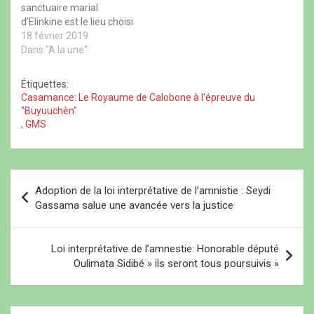
sanctuaire marial
n
e
n
o
o
f
o
u
d’Elinkine est le lieu choisi
u
e
u
v
par les pèlerins pour
18 février 2019
v
n
v
e
e
ê
e
l
invoquer la paix et la
Dans "A la une"
l
t
l
l
l
r
l
e
stabilité dans un Sénégal
e
e
e
f
à l’épreuve du choix de
f
)
f
e
Étiquettes:
e
e
n
son futur président. Un
Casamance: Le Royaume de Calobone à l'épreuve du
n
n
ê
appel lancé par le député
ê
ê
t
"Buyuuchèn"
t
t
r
maire de Niamone.
,
GMS
r
r
e
Léopold…
e
e
)
)
)
N
Adoption de la loi interprétative de l’amnistie : Seydi
a
Gassama salue une avancée vers la justice
v
i
Loi interprétative de l’amnestie: Honorable député
Oulimata Sidibé » ils seront tous poursuivis »
g
a