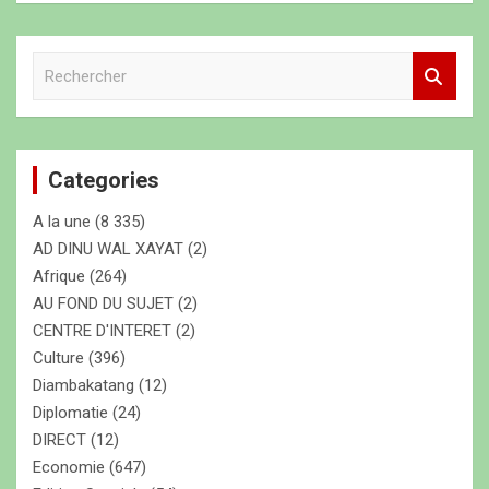
R
e
c
h
e
Categories
r
c
A la une
(8 335)
h
e
AD DINU WAL XAYAT
(2)
r
Afrique
(264)
AU FOND DU SUJET
(2)
CENTRE D'INTERET
(2)
Culture
(396)
Diambakatang
(12)
Diplomatie
(24)
DIRECT
(12)
Economie
(647)