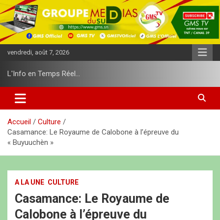
A
l
l
e
r
vendredi, août 7, 2026
a
u
L'Info en Temps Réel…
c
o
n
t
e
Accueil
Culture
n
Casamance: Le Royaume de Calobone à l’épreuve du
u
« Buyuuchèn »
A LA UNE
CULTURE
Casamance: Le Royaume de
Calobone à l’épreuve du