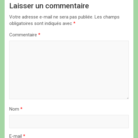
t
Laisser un commentaire
i
Votre adresse e-mail ne sera pas publiée.
Les champs
o
obligatoires sont indiqués avec
*
n
Commentaire
*
d
e
l
’
a
r
t
i
Nom
*
c
l
E-mail
*