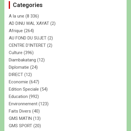
Categories
r
c
A la une
(8 336)
h
e
AD DINU WAL XAYAT
(2)
r
Afrique
(264)
AU FOND DU SUJET
(2)
CENTRE D'INTERET
(2)
Culture
(396)
Diambakatang
(12)
Diplomatie
(24)
DIRECT
(12)
Economie
(647)
Edition Speciale
(54)
Education
(992)
Environnement
(123)
Faits Divers
(40)
GMS MATIN
(13)
GMS SPORT
(20)