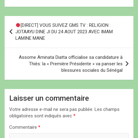
N
[DIRECT] VOUS SUIVEZ GMS TV : RELIGION :
a
JOTAAYU DINE JI DU 24 AOUT 2023 AVEC IMAM
LAMINE MANE
v
i
Assome Aminata Diatta officialise sa candidature à
g
Thiès: la « Première Présidente » va panser les
a
blessures sociales du Sénégal
t
i
Laisser un commentaire
o
n
Votre adresse e-mail ne sera pas publiée.
Les champs
obligatoires sont indiqués avec
*
d
Commentaire
*
e