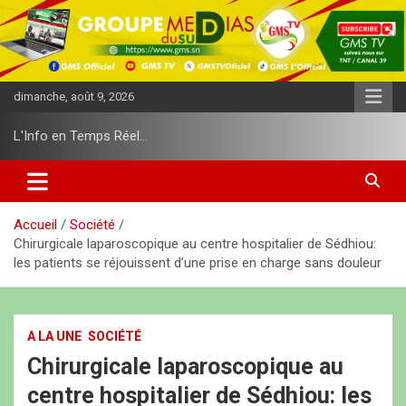
A
l
l
e
r
dimanche, août 9, 2026
a
u
L'Info en Temps Réel…
c
o
n
t
e
Accueil
Société
n
Chirurgicale laparoscopique au centre hospitalier de Sédhiou:
u
les patients se réjouissent d’une prise en charge sans douleur
A LA UNE
SOCIÉTÉ
Chirurgicale laparoscopique au
centre hospitalier de Sédhiou: les