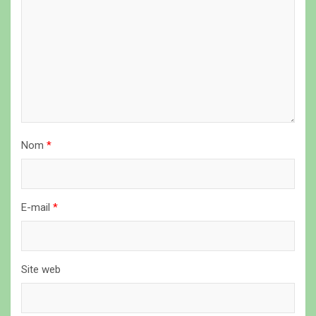
l
’
a
r
t
i
c
Nom
*
l
e
E-mail
*
Site web