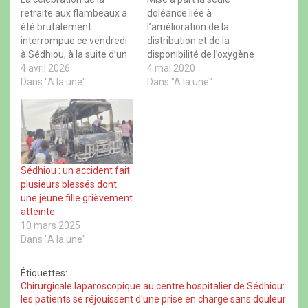
e
u
t
e
b
v
s
a
retraite aux flambeaux a
doléance liée à
o
r
A
d
été brutalement
l’amélioration de la
o
e
p
s
k
d
p
(
interrompue ce vendredi
distribution et de la
(
a
(
o
à Sédhiou, à la suite d’un
o
n
o
disponibilité de l’oxygène
u
u
s
u
v
incendie survenu en
4 avril 2026
murale qui attend
4 mai 2020
v
u
v
r
r
n
r
e
pleine manifestation.
Dans "A la une"
toujours et encore la
Dans "A la une"
e
e
e
d
L’incident a fait plusieurs
réaction des autorités
d
n
d
a
a
o
a
n
blessés, selon notre
étatiques, les conditions
n
u
n
s
source le bilan fait état de
de prise en charge des
s
v
s
u
u
e
u
n
75 victime, il s’agit des
patients du centre de
n
l
n
e
civils et militaires
traitement des personnes
e
l
e
n
n
e
n
o
majoritairement atteints
malades de Covid-19 sise
Sédhiou : un accident fait
o
f
o
u
de brûlures superficielles.
au centre hospitalier…
u
e
u
v
plusieurs blessés dont
v
n
v
e
…
e
ê
e
l
une jeune fille grièvement
l
t
l
l
atteinte
l
r
l
e
e
e
e
f
10 mars 2025
f
)
f
e
Dans "A la une"
e
e
n
n
n
ê
ê
ê
t
t
t
r
Étiquettes:
r
r
e
Chirurgicale laparoscopique au centre hospitalier de Sédhiou:
e
e
)
)
)
les patients se réjouissent d'une prise en charge sans douleur