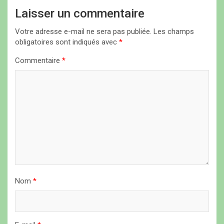
i
Laisser un commentaire
o
Votre adresse e-mail ne sera pas publiée.
Les champs
n
obligatoires sont indiqués avec
*
d
Commentaire
*
e
l
’
a
r
t
i
Nom
*
c
l
e