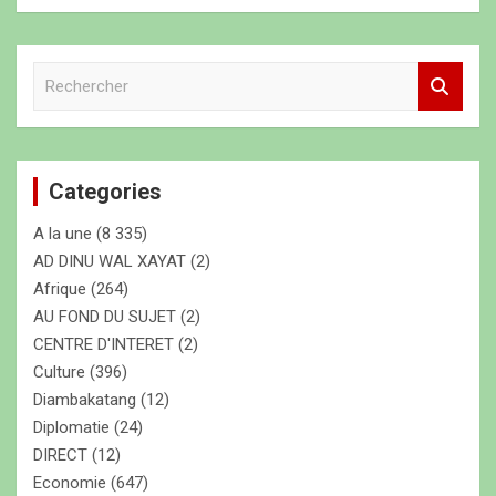
R
e
c
h
e
Categories
r
c
A la une
(8 335)
h
e
AD DINU WAL XAYAT
(2)
r
Afrique
(264)
AU FOND DU SUJET
(2)
CENTRE D'INTERET
(2)
Culture
(396)
Diambakatang
(12)
Diplomatie
(24)
DIRECT
(12)
Economie
(647)