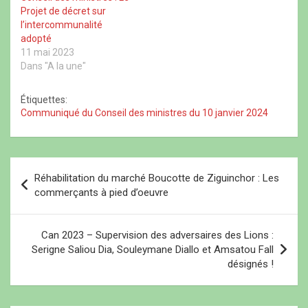
au Premier ministre et
u
e
u
v
Projet de décret sur
v
n
v
e
aux…
e
ê
e
l
l’intercommunalité
l
t
l
l
adopté
l
r
l
e
e
e
e
f
11 mai 2023
f
)
f
e
Dans "A la une"
e
e
n
n
n
ê
ê
ê
t
t
t
r
Étiquettes:
r
r
e
Communiqué du Conseil des ministres du 10 janvier 2024
e
e
)
)
)
N
Réhabilitation du marché Boucotte de Ziguinchor : Les
a
commerçants à pied d’oeuvre
v
i
Can 2023 – Supervision des adversaires des Lions :
Serigne Saliou Dia, Souleymane Diallo et Amsatou Fall
g
désignés !
a
t