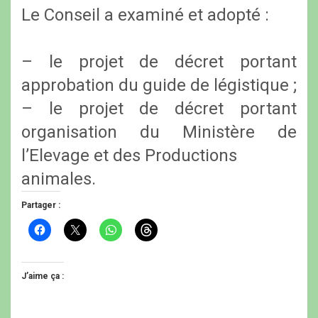
Le Conseil a examiné et adopté :
– le projet de décret portant
approbation du guide de légistique ;
– le projet de décret portant
organisation du Ministère de
l’Elevage et des Productions
animales.
Partager :
C
C
C
C
l
l
l
l
i
i
i
i
q
q
q
q
u
u
u
u
e
e
e
e
J’aime ça :
z
r
z
z
p
p
p
p
o
o
o
o
u
u
u
u