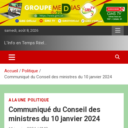
A
l
l
e
r
samedi, août 8, 2026
a
u
L'Info en Temps Réel…
c
o
n
t
e
Accueil
Politique
n
Communiqué du Conseil des ministres du 10 janvier 2024
u
A LA UNE
POLITIQUE
Communiqué du Conseil des
ministres du 10 janvier 2024