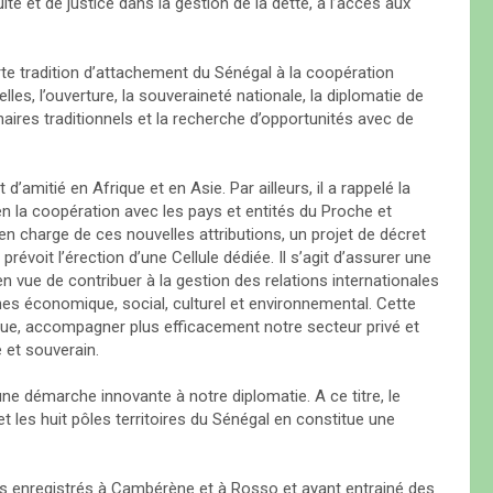
té et de justice dans la gestion de la dette, à l’accès aux
rte tradition d’attachement du Sénégal à la coopération
les, l’ouverture, la souveraineté nationale, la diplomatie de
naires traditionnels et la recherche d’opportunités avec de
t d’amitié en Afrique et en Asie. Par ailleurs, il a rappelé la
ien la coopération avec les pays et entités du Proche et
 en charge de ces nouvelles attributions, un projet de décret
prévoit l’érection d’une Cellule dédiée. Il s’agit d’assurer une
en vue de contribuer à la gestion des relations internationales
s économique, social, culturel et environnemental. Cette
que, accompagner plus efficacement notre secteur privé et
 et souverain.
ne démarche innovante à notre diplomatie. A ce titre, le
t les huit pôles territoires du Sénégal en constitue une
es enregistrés à Cambérène et à Rosso et ayant entrainé des