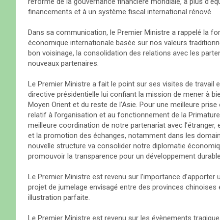
réforme de la gouvernance financière mondiale, à plus d’équi
financements et à un système fiscal international rénové.
Dans sa communication, le Premier Ministre a rappelé la fo
économique internationale basée sur nos valeurs traditionnel
bon voisinage, la consolidation des relations avec les parte
nouveaux partenaires.
Le Premier Ministre a fait le point sur ses visites de travail e
directive présidentielle lui confiant la mission de mener à b
Moyen Orient et du reste de l’Asie. Pour une meilleure prise
relatif à l’organisation et au fonctionnement de la Primature 
meilleure coordination de notre partenariat avec l’étranger, 
et la promotion des échanges, notamment dans les domaine
nouvelle structure va consolider notre diplomatie économi
promouvoir la transparence pour un développement durable
Le Premier Ministre est revenu sur l’importance d’apporter u
projet de jumelage envisagé entre des provinces chinoises e
illustration parfaite.
Le Premier Ministre est revenu sur les évènements tragiqu