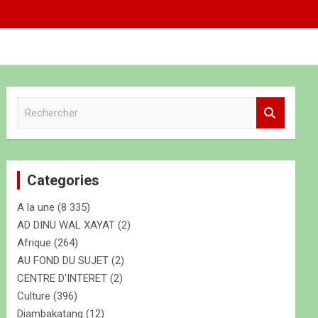
R
e
c
h
e
Categories
r
c
A la une
(8 335)
h
e
AD DINU WAL XAYAT
(2)
r
Afrique
(264)
AU FOND DU SUJET
(2)
CENTRE D'INTERET
(2)
Culture
(396)
Diambakatang
(12)