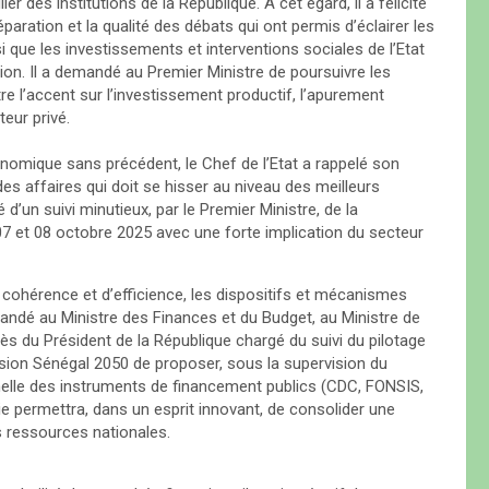
r des institutions de la République. A cet égard, il a félicité
aration et la qualité des débats qui ont permis d’éclairer les
i que les investissements et interventions sociales de l’Etat
on. Il a demandé au Premier Ministre de poursuivre les
e l’accent sur l’investissement productif, l’apurement
eur privé.
omique sans précédent, le Chef de l’Etat a rappelé son
s affaires qui doit se hisser au niveau des meilleurs
 d’un suivi minutieux, par le Premier Ministre, de la
07 et 08 octobre 2025 avec une forte implication du secteur
 de cohérence et d’efficience, les dispositifs et mécanismes
mandé au Ministre des Finances et du Budget, au Ministre de
ès du Président de la République chargé du suivi du pilotage
ision Sénégal 2050 de proposer, sous la supervision du
nnelle des instruments de financement publics (CDC, FONSIS,
 permettra, dans un esprit innovant, de consolider une
s ressources nationales.