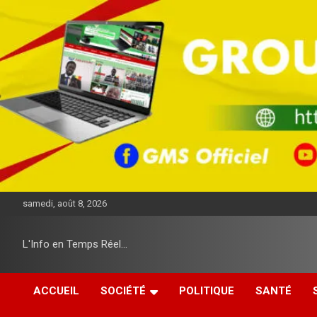
A
l
l
e
r
a
u
c
o
n
t
e
n
u
samedi, août 8, 2026
L'Info en Temps Réel…
ACCUEIL
SOCIÉTÉ
POLITIQUE
SANTÉ