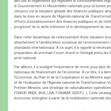
des lois et règlements qui régissent le fonctionnement régulie
le Gouvernement et l’Assemblée nationale pour la bonne prép
citoyens sur la situation globale des finances publiques ains
dans la mise en œuvre de l’Agenda national de Transformati
efforts d’assainissement des finances publiques et de mettr
progressif de la dette intérieure et le développement du sect
Dans cette dynamique de redressement d’une situation écon
attachement à l’amélioration soutenue de l’environnement de
standards internationaux. A ce sujet, il a rappelé la nécessité
préparation du prochain Forum Invest in Sénégal prévu les 
privé national.
Par ailleurs, il a souligné l’importance de revoir, pour plus
nationaux de financement de l’économie. A ce titre, il a de
l’Economie, du Plan et de la Coopération et au Ministre aupr
et de l’évaluation de l’Agenda national de Transformation V
Premier Ministre, une stratégie de rationalisation opératio
FONGIP, BNDE, BHS, LBA, FONAMIF, DER/FJ…). Cette stratégie
économie endogène à partir de la mobilisation optimale de