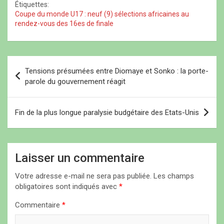
effet, alors qu’une
e
e
n
Étiquettes:
n
n
ê
victoire du Honduras ou
Coupe du monde U17 : neuf (9) sélections africaines au
ê
ê
t
un succès de la France
t
t
r
rendez-vous des 16es de finale
r
r
e
par plus…
e
e
)
)
)
N
Tensions présumées entre Diomaye et Sonko : la porte-
a
parole du gouvernement réagit
v
i
Fin de la plus longue paralysie budgétaire des Etats-Unis
g
a
Laisser un commentaire
t
i
Votre adresse e-mail ne sera pas publiée.
Les champs
obligatoires sont indiqués avec
*
o
n
Commentaire
*
d