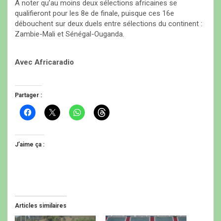
A noter qu’au moins deux sélections africaines se
qualifieront pour les 8e de finale, puisque ces 16e
débouchent sur deux duels entre sélections du continent :
Zambie-Mali et Sénégal-Ouganda.
Avec Africaradio
Partager :
C
C
C
C
l
l
l
l
i
i
i
i
q
q
q
q
u
u
u
u
e
e
e
e
J’aime ça :
z
r
z
z
p
p
p
p
o
o
o
o
u
u
u
u
r
r
r
r
p
p
p
p
a
a
a
a
r
r
r
r
t
t
t
t
Articles similaires
a
a
a
a
g
g
g
g
e
e
e
e