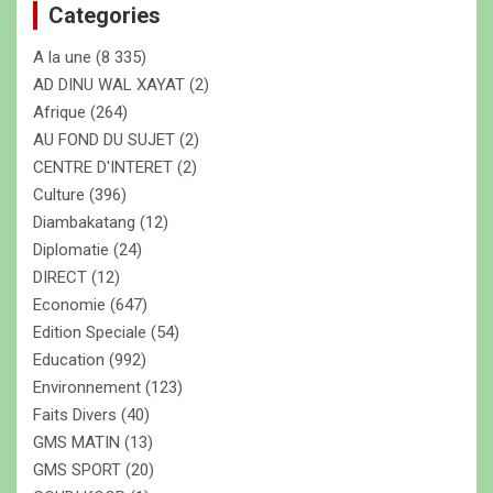
Categories
r
c
A la une
(8 335)
h
e
AD DINU WAL XAYAT
(2)
r
Afrique
(264)
AU FOND DU SUJET
(2)
CENTRE D'INTERET
(2)
Culture
(396)
Diambakatang
(12)
Diplomatie
(24)
DIRECT
(12)
Economie
(647)
Edition Speciale
(54)
Education
(992)
Environnement
(123)
Faits Divers
(40)
GMS MATIN
(13)
GMS SPORT
(20)