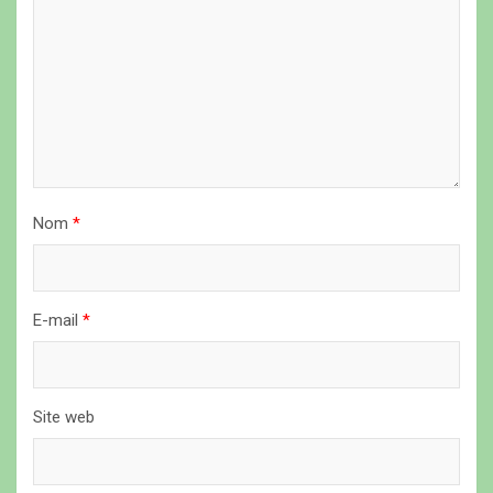
e
l
’
a
r
t
Nom
*
i
c
l
E-mail
*
e
Site web