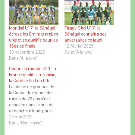
r
r
r
r
s
s
s
s
u
u
u
u
r
r
r
r
F
X
W
T
a
(
h
h
c
o
a
r
Mondial U17 : le Sénégal
Tirage CAN U17 : le
e
u
t
e
écrase les Émirats arabes
Sénégal connaîtra ses
b
v
s
a
o
r
A
d
unis et se qualifie pour les
adversaires ce jeudi
o
e
p
s
16es de finale
12 février 2025
k
d
p
(
(
a
(
o
10 novembre 2025
Dans "A la une"
o
n
o
u
u
s
u
v
Dans "A la une"
v
u
v
r
r
n
r
e
Coupe du monde U20 : la
e
e
e
d
d
n
d
a
France qualifie la Tunisie,
a
o
a
n
la Gambie finit en tête
n
u
n
s
s
v
s
u
La phase de groupes de
u
e
u
n
la Coupe du monde des
n
l
n
e
e
l
e
n
moins de 20 ans s’est
n
e
n
o
achevée dans la nuit de
o
f
o
u
u
e
u
v
dimanche à lundi par le
v
n
v
e
e
ê
e
l
dénouement du groupe F,
29 mai 2023
l
t
l
l
et celui-ci a souri aux
Dans "Non classé"
l
r
l
e
e
e
e
f
sélections africaines ! En
f
)
f
e