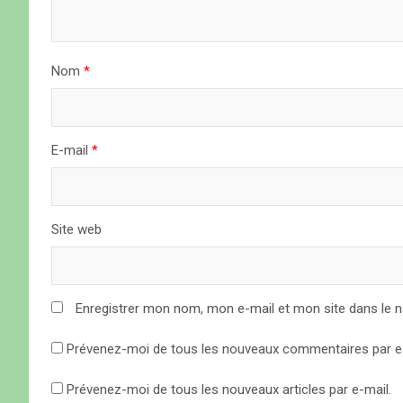
e
l
Nom
*
’
a
E-mail
*
r
t
Site web
i
c
Enregistrer mon nom, mon e-mail et mon site dans le 
l
Prévenez-moi de tous les nouveaux commentaires par e-
e
Prévenez-moi de tous les nouveaux articles par e-mail.