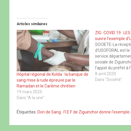
u
u
u
u
r
r
r
r
p
p
p
p
a
a
a
a
r
r
r
r
t
t
t
t
Articles similaires
a
a
a
a
g
g
g
g
e
e
e
e
ZIG- COVID 19 : LES
r
r
r
r
suivre l’exemple 
s
s
s
s
u
u
u
u
SOCIETE-La récept
r
r
r
r
d’USOFORAL est le l
F
X
W
T
a
(
h
h
service département
c
o
a
r
sociale de Ziguinch
e
u
t
e
b
v
s
a
l’appel du préfet à 
o
r
A
d
dans cet effort de 
8 avril 2020
o
e
p
s
Hôpital régional de Kolda : la banque de
k
d
p
(
COVID 19. Seydou 
Dans "Société"
sang mise à rude épreuve par le
(
a
(
o
o
n
o
u
apprécié à sa juste 
Ramadan et le Carême chrétien
u
s
u
v
femmes…
19 mars 2025
v
u
v
r
r
n
r
e
Dans "A la une"
e
e
e
d
d
n
d
a
a
o
a
n
Étiquettes:
Don de Sang : l'I.E.F de Ziguinchor donne l'exemple
n
u
n
s
s
v
s
u
u
e
u
n
n
l
n
e
e
l
e
n