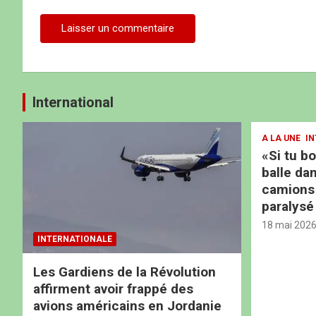
International
A LA UNE
IN
«Si tu b
balle dan
camions b
paralysé
18 mai 202
INTERNATIONALE
Les Gardiens de la Révolution
affirment avoir frappé des
avions américains en Jordanie