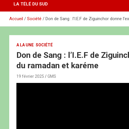
LA TÉLÉ DU SUD
Accueil
Société
Don de Sang : l’I.E.F de Ziguinchor donne l’
A LA UNE
SOCIÉTÉ
Don de Sang : l’I.E.F de Ziguinc
du ramadan et karéme
19 février 2025
GMS