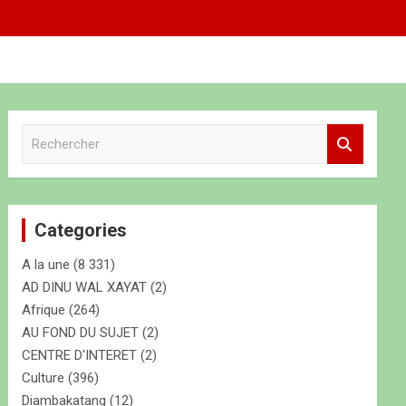
R
e
c
h
e
Categories
r
c
A la une
(8 331)
h
e
AD DINU WAL XAYAT
(2)
r
Afrique
(264)
AU FOND DU SUJET
(2)
CENTRE D'INTERET
(2)
Culture
(396)
Diambakatang
(12)