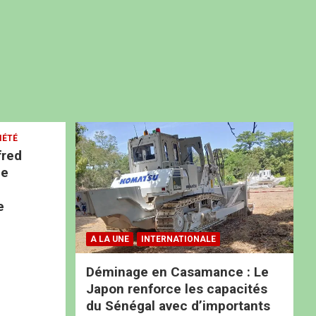
IÉTÉ
fred
ne
e
A LA UNE
INTERNATIONALE
Déminage en Casamance : Le
Japon renforce les capacités
du Sénégal avec d’importants