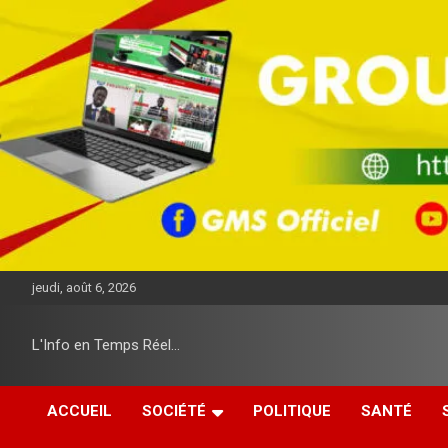
A
l
l
e
r
a
u
c
o
n
t
e
n
u
jeudi, août 6, 2026
L'Info en Temps Réel…
ACCUEIL
SOCIÉTÉ
POLITIQUE
SANTÉ