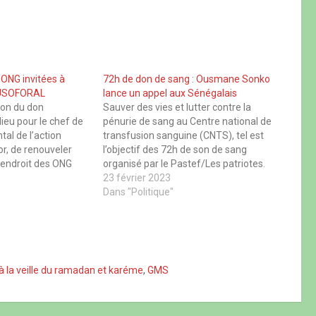
 ONG invitées à
72h de don de sang : Ousmane Sonko
d’USOFORAL
lance un appel aux Sénégalais
ion du don
Sauver des vies et lutter contre la
ieu pour le chef de
pénurie de sang au Centre national de
al de l’action
transfusion sanguine (CNTS), tel est
or, de renouveler
l’objectif des 72h de son de sang
l’endroit des ONG
organisé par le Pastef/Les patriotes.
guerre contre le
Dans cette perspective, leur leader
23 février 2023
Nourou Thiam qui a
Ousmane Sonko s’est exprimé, ce
Dans "Politique"
valeur l’acte des
mercredi 22 février, à travers une vidéo
partagée sur…
 à la veille du ramadan et karéme
,
GMS