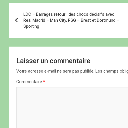
n
e
n
o
o
f
o
u
N
u
e
u
v
v
n
v
e
LDC – Barrages retour : des chocs décisifs avec
e
ê
e
l
a
l
t
l
l
Real Madrid – Man City, PSG – Brest et Dortmund –
l
r
l
e
Sporting
e
e
e
f
v
f
)
f
e
e
e
n
n
n
ê
i
ê
ê
t
t
t
r
r
r
e
e
e
)
g
)
)
Laisser un commentaire
a
Votre adresse e-mail ne sera pas publiée.
Les champs oblig
t
Commentaire
*
i
o
n
d