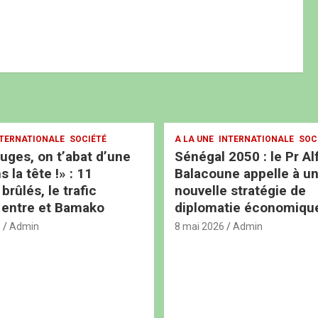
TERNATIONALE
SOCIÉTÉ
A LA UNE
INTERNATIONALE
SOC
ouges, on t’abat d’une
Sénégal 2050 : le Pr Al
s la tête !» : 11
Balacoune appelle à u
rûlés, le trafic
nouvelle stratégie de
 entre et Bamako
diplomatie économiqu
6
Admin
8 mai 2026
Admin