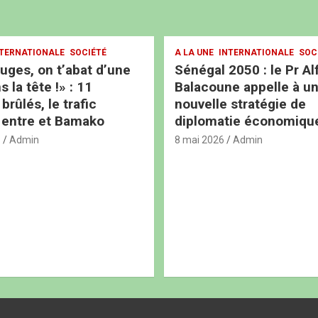
TERNATIONALE
SOCIÉTÉ
A LA UNE
INTERNATIONALE
SOC
ouges, on t’abat d’une
Sénégal 2050 : le Pr Al
s la tête !» : 11
Balacoune appelle à u
rûlés, le trafic
nouvelle stratégie de
 entre et Bamako
diplomatie économiqu
6
Admin
8 mai 2026
Admin