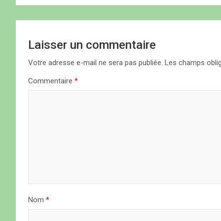
n
n
ê
i
ê
ê
t
t
t
r
r
r
e
e
e
)
g
)
)
Laisser un commentaire
a
Votre adresse e-mail ne sera pas publiée.
Les champs oblig
t
Commentaire
*
i
o
n
d
e
l
Nom
*
’