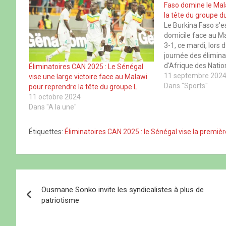
r
r
r
r
Faso domine le Mal
s
s
s
s
u
u
u
u
la tête du groupe 
r
r
r
r
Le Burkina Faso s'e
F
X
W
T
a
(
h
h
domicile face au Ma
c
o
a
r
3-1, ce mardi, lors
e
u
t
e
b
v
s
a
journée des élimina
o
r
A
d
d'Afrique des Nati
o
e
p
s
Éliminatoires CAN 2025 : Le Sénégal
k
d
p
(
L'attaquant du Sha
11 septembre 202
vise une large victoire face au Malawi
(
a
(
o
o
n
o
u
Lassina Traoré, a in
Dans "Sports"
pour reprendre la tête du groupe L
u
s
u
v
l'espace de trois m
11 octobre 2024
v
u
v
r
r
n
r
e
Dans "A la une"
e
e
e
d
d
n
d
a
a
o
a
n
Étiquettes:
Éliminatoires CAN 2025 : le Sénégal vise la première
n
u
n
s
s
v
s
u
u
e
u
n
n
l
n
e
e
l
e
n
n
e
n
o
o
f
o
u
N
u
e
u
v
v
n
v
e
Ousmane Sonko invite les syndicalistes à plus de
e
ê
e
l
a
l
t
l
l
patriotisme
l
r
l
e
e
e
e
f
v
f
)
f
e
e
e
n