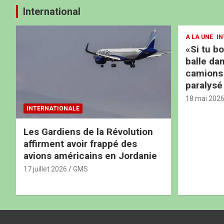
International
A LA UNE
IN
«Si tu b
balle dan
camions b
paralysé
18 mai 202
INTERNATIONALE
Les Gardiens de la Révolution
affirment avoir frappé des
avions américains en Jordanie
17 juillet 2026
GMS