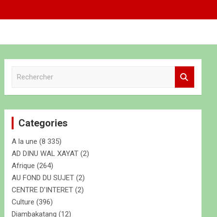
R
e
c
h
e
Categories
r
c
A la une
(8 335)
h
e
AD DINU WAL XAYAT
(2)
r
Afrique
(264)
AU FOND DU SUJET
(2)
CENTRE D'INTERET
(2)
Culture
(396)
Diambakatang
(12)