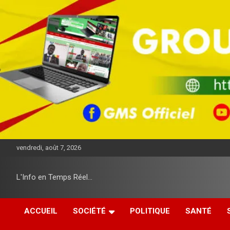
A
l
l
e
r
a
u
c
o
n
t
e
n
u
vendredi, août 7, 2026
L'Info en Temps Réel…
ACCUEIL
SOCIÉTÉ
POLITIQUE
SANTÉ