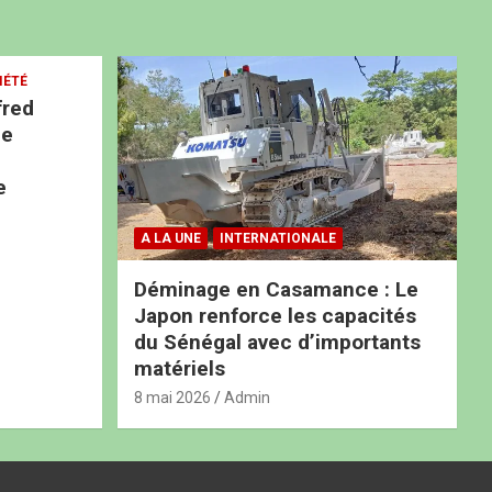
IÉTÉ
fred
ne
e
A LA UNE
INTERNATIONALE
Déminage en Casamance : Le
Japon renforce les capacités
du Sénégal avec d’importants
matériels
8 mai 2026
Admin