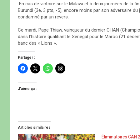
En cas de victoire sur le Malawi et à deux journées de la fin d
Burundi (3e, 3 pts, -5), encore moins par son adversaire du jo
condamné par un revers.
Ce mardi, Pape Thiaw, vainqueur du dernier CHAN (Championn
dans l’histoire qualifiant le Sénégal pour le Maroc (21 déc
banc des « Lions ».
Partager :
C
C
C
C
l
l
l
l
i
i
i
i
q
q
q
q
u
u
u
u
e
e
e
e
J’aime ça :
z
r
z
z
p
p
p
p
o
o
o
o
u
u
u
u
r
r
r
r
p
p
p
p
a
a
a
a
r
r
r
r
t
t
t
t
Articles similaires
a
a
a
a
g
g
g
g
e
e
e
e
Éliminatoires CAN 2