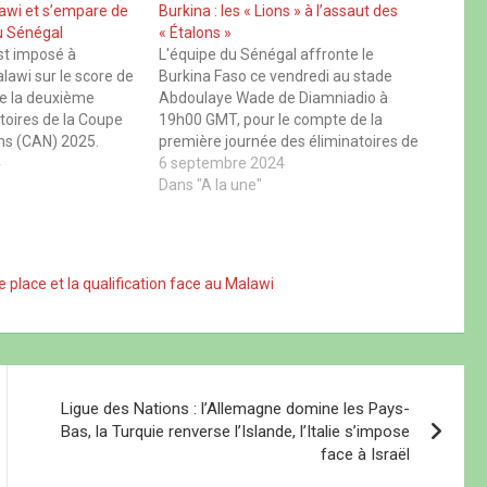
awi et s’empare de
Burkina : les « Lions » à l’assaut des
du Sénégal
« Étalons »
st imposé à
L'équipe du Sénégal affronte le
lawi sur le score de
Burkina Faso ce vendredi au stade
 de la deuxième
Abdoulaye Wade de Diamniadio à
toires de la Coupe
19h00 GMT, pour le compte de la
ons (CAN) 2025.
première journée des éliminatoires de
khtar Donetsk,
4
la Coupe d’Afrique des Nations (CAN)
6 septembre 2024
scrit un doublé en
2025. Les « Lions » visent une victoire
Dans "A la une"
inutes (35e, 38e).…
pour s'emparer des trois points et
occuper la…
 place et la qualification face au Malawi
Ligue des Nations : l’Allemagne domine les Pays-
Bas, la Turquie renverse l’Islande, l’Italie s’impose
face à Israël