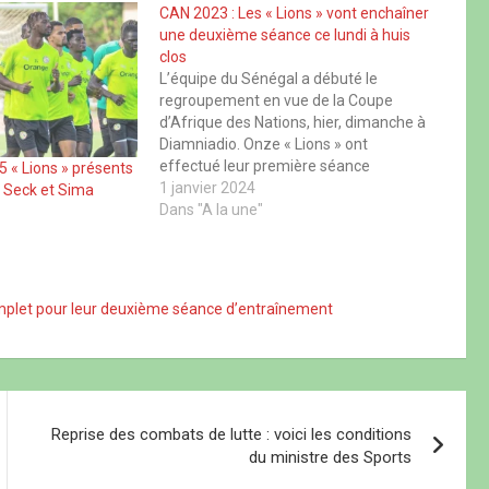
CAN 2023 : Les « Lions » vont enchaîner
une deuxième séance ce lundi à huis
clos
L’équipe du Sénégal a débuté le
regroupement en vue de la Coupe
d’Afrique des Nations, hier, dimanche à
Diamniadio. Onze « Lions » ont
effectué leur première séance
5 « Lions » présents
d’entraînement. Krépin Diatta,
1 janvier 2024
 Seck et Sima
Abdoulaye Seck, Nampalys Mendy,
Dans "A la une"
Pape Gueye, Formose Mendy, Lamine
Camara, Mory Diaw, Edouard Mendy,
Ismaila Sarr, Abdou Diallo et Abdoulaye
Niakhate…
complet pour leur deuxième séance d’entraînement
Reprise des combats de lutte : voici les conditions
du ministre des Sports