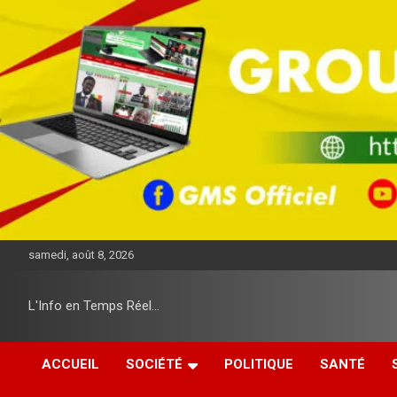
A
l
l
e
r
a
u
c
o
n
t
e
n
u
samedi, août 8, 2026
L'Info en Temps Réel…
ACCUEIL
SOCIÉTÉ
POLITIQUE
SANTÉ