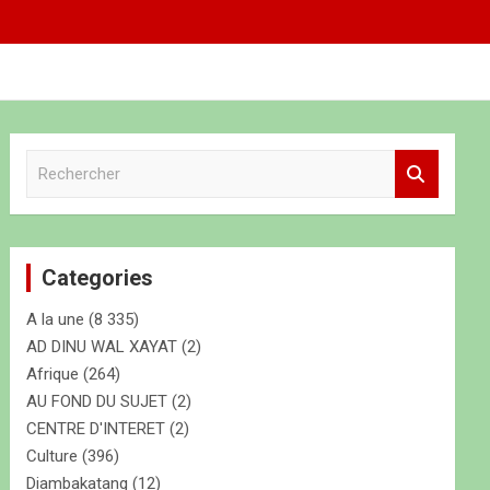
R
e
c
h
e
Categories
r
c
A la une
(8 335)
h
e
AD DINU WAL XAYAT
(2)
r
Afrique
(264)
AU FOND DU SUJET
(2)
CENTRE D'INTERET
(2)
Culture
(396)
Diambakatang
(12)