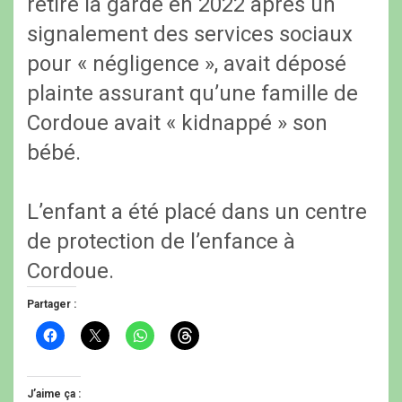
retiré la garde en 2022 après un
signalement des services sociaux
pour « négligence », avait déposé
plainte assurant qu’une famille de
Cordoue avait « kidnappé » son
bébé.
L’enfant a été placé dans un centre
de protection de l’enfance à
Cordoue.
Partager :
C
C
C
C
l
l
l
l
i
i
i
i
q
q
q
q
u
u
u
u
e
e
e
e
J’aime ça :