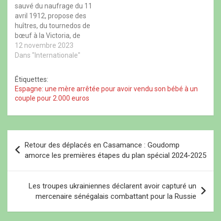
n
l
n
e
sauvé du naufrage du 11
Abigail Jo Shry, une
e
l
e
n
avril 1912, propose des
n
e
n
o
habitante d'Alvin,…
o
f
o
u
huîtres, du tournedos de
u
e
u
v
bœuf à la Victoria, de
v
n
v
e
e
ê
e
l
l’agneau et du canard. Il a
12 novembre 2023
l
t
l
l
l
r
l
e
été abîmé par l’eau mais
Dans "Internationale"
e
e
e
f
a été vendu à 66.000
f
)
f
e
e
e
n
livres sterling (plus de
Étiquettes:
n
n
ê
75.000 euros) par la
ê
ê
t
Espagne: une mère arrêtée pour avoir vendu son bébé à un
t
t
r
maison de…
couple pour 2.000 euros
r
r
e
e
e
)
)
)
N
Retour des déplacés en Casamance : Goudomp
a
amorce les premières étapes du plan spécial 2024-2025
v
i
Les troupes ukrainiennes déclarent avoir capturé un
mercenaire sénégalais combattant pour la Russie
g
a