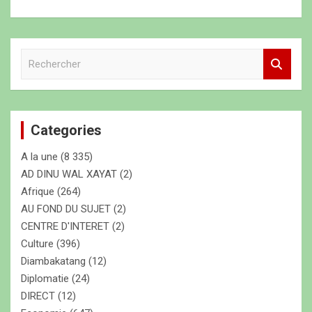
R
e
c
h
e
Categories
r
c
A la une
(8 335)
h
e
AD DINU WAL XAYAT
(2)
r
Afrique
(264)
AU FOND DU SUJET
(2)
CENTRE D'INTERET
(2)
Culture
(396)
Diambakatang
(12)
Diplomatie
(24)
DIRECT
(12)