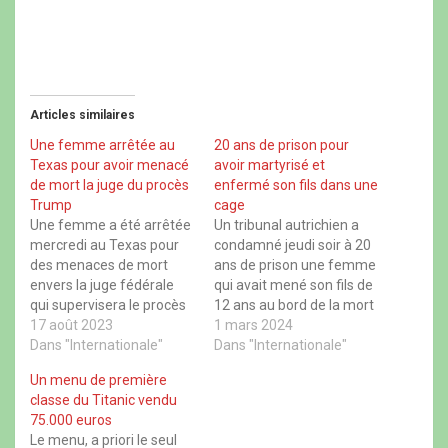
z
r
z
z
p
p
p
p
o
o
o
o
u
u
u
u
r
r
r
r
p
p
p
p
a
a
a
a
r
r
r
r
t
t
t
t
Articles similaires
a
a
a
a
g
g
g
g
e
e
e
e
Une femme arrêtée au
20 ans de prison pour
r
r
r
r
Texas pour avoir menacé
avoir martyrisé et
s
s
s
s
u
u
u
u
de mort la juge du procès
enfermé son fils dans une
r
r
r
r
Trump
cage
F
X
W
T
a
(
h
h
Une femme a été arrêtée
Un tribunal autrichien a
c
o
a
r
mercredi au Texas pour
condamné jeudi soir à 20
e
u
t
e
b
v
s
a
des menaces de mort
ans de prison une femme
o
r
A
d
envers la juge fédérale
qui avait mené son fils de
o
e
p
s
k
d
p
(
qui supervisera le procès
12 ans au bord de la mort
(
a
(
o
de l'ex-président
17 août 2023
o
n
o
en l'enfermant
1 mars 2024
u
u
s
u
v
américain Donald Trump
Dans "Internationale"
notamment dans une
Dans "Internationale"
v
u
v
r
r
n
r
e
accusé d'avoir tenté
caisse de transport pour
e
e
e
d
Un menu de première
d'inverser les résultats de
chien. Dans cette affaire
d
n
d
a
classe du Titanic vendu
a
o
a
n
l'élection de 2020, selon
qui a choqué le pays alpin,
n
u
n
s
75.000 euros
des documents
l'accusée de 33 ans…
s
v
s
u
Le menu, a priori le seul
u
e
u
n
judiciaires. Le 5 août,