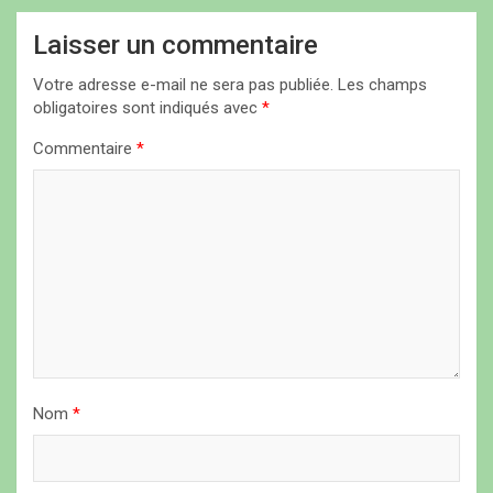
t
Laisser un commentaire
i
Votre adresse e-mail ne sera pas publiée.
Les champs
o
obligatoires sont indiqués avec
*
n
Commentaire
*
d
e
l
’
a
r
t
i
Nom
*
c
l