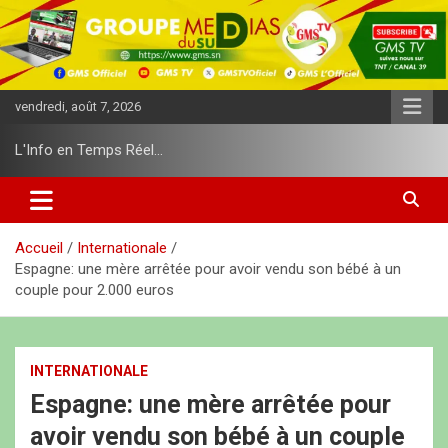
A
l
l
e
r
vendredi, août 7, 2026
a
u
L'Info en Temps Réel…
c
o
n
t
e
Accueil
Internationale
n
Espagne: une mère arrêtée pour avoir vendu son bébé à un
u
couple pour 2.000 euros
INTERNATIONALE
Espagne: une mère arrêtée pour
avoir vendu son bébé à un couple