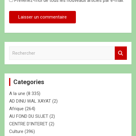
Prévenez-moi de tous les nouveaux articles par e-mail.
R
e
c
h
e
Categories
r
c
A la une
(8 335)
h
e
AD DINU WAL XAYAT
(2)
r
Afrique
(264)
AU FOND DU SUJET
(2)
CENTRE D'INTERET
(2)
Culture
(396)