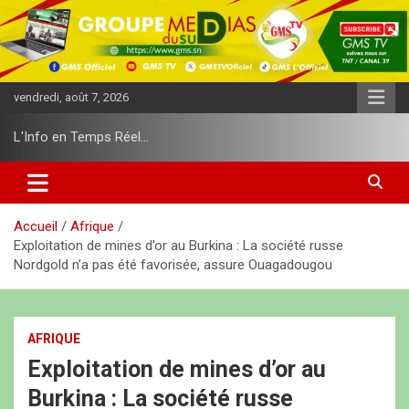
A
l
l
e
r
vendredi, août 7, 2026
a
u
L'Info en Temps Réel…
c
o
n
t
e
Accueil
Afrique
n
Exploitation de mines d’or au Burkina : La société russe
u
Nordgold n’a pas été favorisée, assure Ouagadougou
AFRIQUE
Exploitation de mines d’or au
Burkina : La société russe