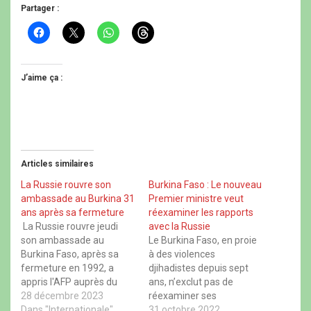
Partager :
C
C
C
C
l
l
l
l
i
i
i
i
q
q
q
q
u
u
u
u
e
e
e
e
J’aime ça :
z
r
z
z
p
p
p
p
o
o
o
o
u
u
u
u
r
r
r
r
p
p
p
p
a
a
a
a
r
r
r
r
t
t
t
t
Articles similaires
a
a
a
a
g
g
g
g
e
e
e
e
La Russie rouvre son
Burkina Faso : Le nouveau
r
r
r
r
ambassade au Burkina 31
Premier ministre veut
s
s
s
s
u
u
u
u
ans après sa fermeture
réexaminer les rapports
r
r
r
r
La Russie rouvre jeudi
avec la Russie
F
X
W
T
a
(
h
h
son ambassade au
Le Burkina Faso, en proie
c
o
a
r
Burkina Faso, après sa
à des violences
e
u
t
e
b
v
s
a
fermeture en 1992, a
djihadistes depuis sept
o
r
A
d
appris l'AFP auprès du
ans, n’exclut pas de
o
e
p
s
k
d
p
(
ministère burkinabè des
28 décembre 2023
réexaminer ses
(
a
(
o
Affaires étrangères et de
Dans "Internationale"
o
n
o
"rapports" avec la Russie,
31 octobre 2022
u