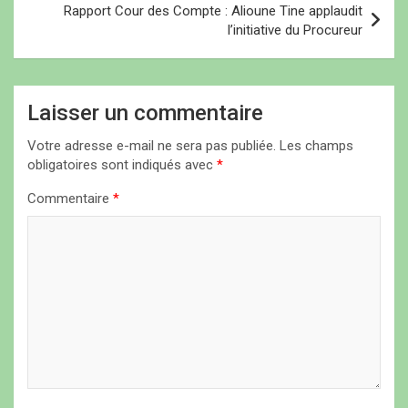
i
Rapport Cour des Compte : Alioune Tine applaudit
l’initiative du Procureur
g
a
t
Laisser un commentaire
i
Votre adresse e-mail ne sera pas publiée.
Les champs
o
obligatoires sont indiqués avec
*
n
Commentaire
*
d
e
l
’
a
r
t