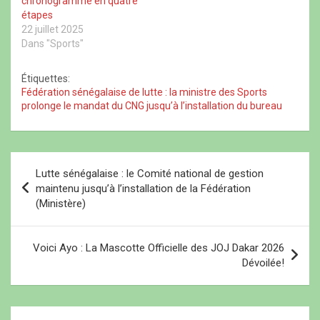
chronogramme en quatre
e
e
e
f
f
)
f
e
étapes
e
e
n
22 juillet 2025
n
n
ê
ê
ê
t
Dans "Sports"
t
t
r
r
r
e
e
e
)
)
)
Étiquettes:
Fédération sénégalaise de lutte : la ministre des Sports
prolonge le mandat du CNG jusqu’à l’installation du bureau
N
Lutte sénégalaise : le Comité national de gestion
a
maintenu jusqu’à l’installation de la Fédération
(Ministère)
v
i
Voici Ayo : La Mascotte Officielle des JOJ Dakar 2026
g
Dévoilée!
a
t