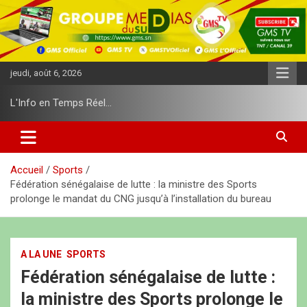
A
l
l
e
r
jeudi, août 6, 2026
a
u
L'Info en Temps Réel…
c
o
n
t
e
Accueil
Sports
n
Fédération sénégalaise de lutte : la ministre des Sports
u
prolonge le mandat du CNG jusqu’à l’installation du bureau
A LA UNE
SPORTS
Fédération sénégalaise de lutte :
la ministre des Sports prolonge le