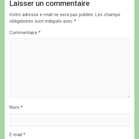
i
Laisser un commentaire
o
Votre adresse e-mail ne sera pas publiée.
Les champs
n
obligatoires sont indiqués avec
*
d
Commentaire
*
e
l
’
a
r
t
i
Nom
*
c
l
e
E-mail
*