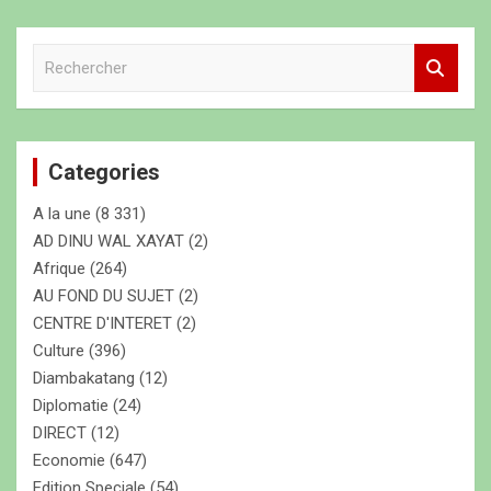
R
e
c
h
e
Categories
r
c
A la une
(8 331)
h
e
AD DINU WAL XAYAT
(2)
r
Afrique
(264)
AU FOND DU SUJET
(2)
CENTRE D'INTERET
(2)
Culture
(396)
Diambakatang
(12)
Diplomatie
(24)
DIRECT
(12)
Economie
(647)
Edition Speciale
(54)