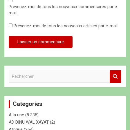
Prévenez-moi de tous les nouveaux commentaires par e-
mail.
Prévenez-moi de tous les nouveaux articles par e-mail.
R
e
c
h
e
Categories
r
c
A la une
(8 335)
h
e
AD DINU WAL XAYAT
(2)
r
Afrique
(264)