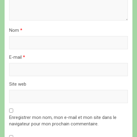
a
r
t
i
Nom
*
c
l
E-mail
*
e
Site web
Enregistrer mon nom, mon e-mail et mon site dans le
navigateur pour mon prochain commentaire.