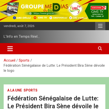
A
l
l
e
r
vendredi, août 7, 2026
a
u
L'Info en Temps Réel…
c
o
n
t
e
Accueil
Sports
n
Fédération Sénégalaise de Lutte: Le Président Bira Sène dévoile
u
le logo
A LA UNE
SPORTS
Fédération Sénégalaise de Lutte:
Le Président Bira Sène dévoile le