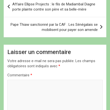
N
Affaire Ellipse Projects : le fils de Madiambal Diagne
a
porte plainte contre son père et sa belle-mère
v
i
Pape Thiaw sanctionné par la CAF : Les Sénégalais se
mobilisent pour payer son amende
g
a
t
Laisser un commentaire
i
Votre adresse e-mail ne sera pas publiée.
Les champs
o
obligatoires sont indiqués avec
*
n
Commentaire
*
d
e
l
’