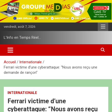
A
l
l
e
r
vendredi, août 7, 2026
a
u
L'Info en Temps Réel…
c
o
n
t
e
Accueil
Internationale
n
Ferrari victime d’une cyberattaque: “Nous avons reçu une
u
demande de rançon”
INTERNATIONALE
Ferrari victime d’une
cyberattaque: “Nous avons reçu