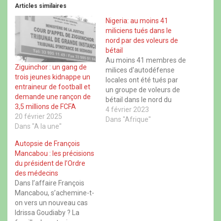
t
t
t
t
Articles similaires
a
a
a
a
g
g
g
g
e
e
e
e
Nigeria: au moins 41
r
r
r
r
miliciens tués dans le
s
s
s
s
u
u
u
u
nord par des voleurs de
r
r
r
r
bétail
F
X
W
T
a
(
h
h
Au moins 41 membres de
c
o
a
r
Ziguinchor : un gang de
milices d'autodéfense
e
u
t
e
trois jeunes kidnappe un
b
v
s
a
locales ont été tués par
o
r
A
d
entraineur de football et
un groupe de voleurs de
o
e
p
s
demande une rançon de
k
d
p
(
bétail dans le nord du
(
a
(
o
3,5 millions de FCFA
o
n
o
Nigeria, en proie à une
4 février 2023
u
u
s
u
v
20 février 2025
insécurité généralisée, a
Dans "Afrique"
v
u
v
r
Dans "A la une"
r
n
r
e
indiqué samedi la police
e
e
e
d
locale. Le massacre s'est
d
n
d
a
Autopsie de François
a
o
a
n
produit jeudi après que
Mancabou : les précisions
n
u
n
s
des dizaines de miliciens
s
v
s
u
du président de l’Ordre
u
e
u
n
de plusieurs villages…
des médecins
n
l
n
e
e
l
e
n
Dans l’affaire François
n
e
n
o
Mancabou, s’achemine-t-
o
f
o
u
u
e
u
v
on vers un nouveau cas
v
n
v
e
e
ê
e
l
Idrissa Goudiaby ? La
l
t
l
l