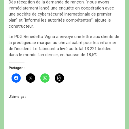
Dès réception de la demande de rançon, “nous avons
immédiatement lancé une enquête en coopération avec
une société de cybersécurité internationale de premier
plan” et “informé les autorités compétentes”, ajoute le
constructeur.
Le PDG Benedetto Vigna a envoyé une lettre aux clients de
la prestigieuse marque au cheval cabré pour les informer
de l’incident. Le fabricant a livré au total 13.221 bolides
dans le monde l’an dernier, en hausse de 18,5%.
Partager :
C
C
C
C
l
l
l
l
i
i
i
i
q
q
q
q
u
u
u
u
e
e
e
e
J’aime ça :
z
r
z
z
p
p
p
p
o
o
o
o
u
u
u
u
r
r
r
r
p
p
p
p
a
a
a
a
r
r
r
r