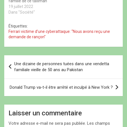
famille de ce taximan
l
r
l
e
e
e
e
f
mort à Ziguinchor le jour
19 juillet 2022
f
)
f
e
de la manifestation
Dans "Société"
e
e
n
n
n
ê
interdite de Yewwi Askan
ê
ê
t
Wi, le 17 juin, a demandé
t
t
r
Étiquettes:
r
r
e
et obtenu une deuxième
Ferrari victime d’une cyberattaque: “Nous avons reçu une
e
e
)
autopsie sur la dépouille
)
)
demande de rançon”
de la victime. Elle ne
faisait pas…
N
Une dizaine de personnes tuées dans une vendetta
a
familiale vieille de 50 ans au Pakistan
v
i
Donald Trump va-t-il être arrêté et inculpé à New York ?
g
a
Laisser un commentaire
t
i
Votre adresse e-mail ne sera pas publiée.
Les champs