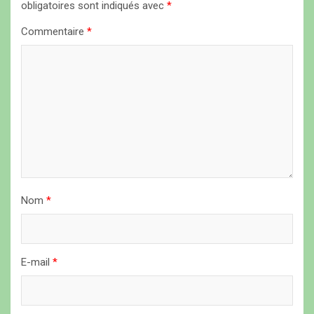
obligatoires sont indiqués avec
*
o
n
Commentaire
*
d
e
l
’
a
r
t
Nom
*
i
c
l
E-mail
*
e