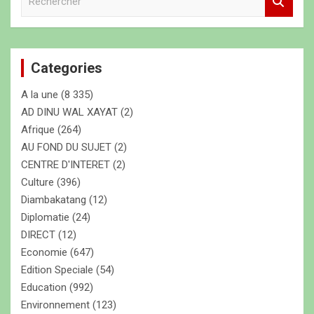
e
c
h
e
Categories
r
c
A la une
(8 335)
h
e
AD DINU WAL XAYAT
(2)
r
Afrique
(264)
AU FOND DU SUJET
(2)
CENTRE D'INTERET
(2)
Culture
(396)
Diambakatang
(12)
Diplomatie
(24)
DIRECT
(12)
Economie
(647)
Edition Speciale
(54)
Education
(992)
Environnement
(123)