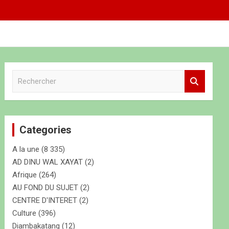
R
e
c
h
e
Categories
r
c
A la une
(8 335)
h
e
AD DINU WAL XAYAT
(2)
r
Afrique
(264)
AU FOND DU SUJET
(2)
CENTRE D'INTERET
(2)
Culture
(396)
Diambakatang
(12)