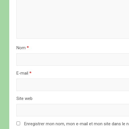
o
n
d
e
Nom
*
l
’
a
E-mail
*
r
t
Site web
i
c
Enregistrer mon nom, mon e-mail et mon site dans le 