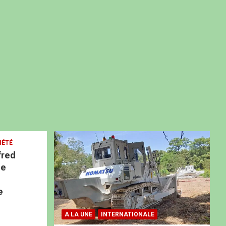
IÉTÉ
fred
ne
e
A LA UNE
INTERNATIONALE