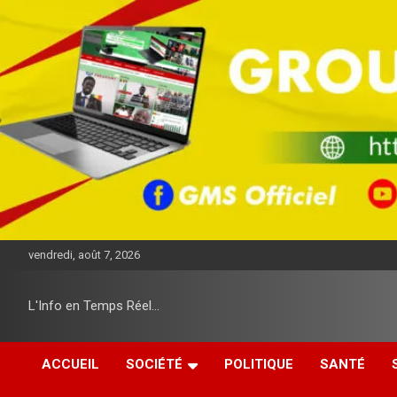
A
l
l
e
r
a
u
c
o
n
t
e
n
u
vendredi, août 7, 2026
L'Info en Temps Réel…
ACCUEIL
SOCIÉTÉ
POLITIQUE
SANTÉ