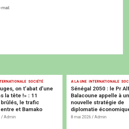
mail.
TERNATIONALE
SOCIÉTÉ
A LA UNE
INTERNATIONALE
SOC
ouges, on t’abat d’une
Sénégal 2050 : le Pr Al
s la tête !» : 11
Balacoune appelle à u
rûlés, le trafic
nouvelle stratégie de
 entre et Bamako
diplomatie économiqu
6
Admin
8 mai 2026
Admin