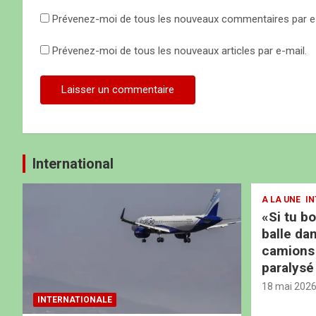
l
Prévenez-moi de tous les nouveaux commentaires par e-
e
Prévenez-moi de tous les nouveaux articles par e-mail.
International
A LA UNE
IN
«Si tu b
balle dan
camions b
paralysé
18 mai 202
INTERNATIONALE