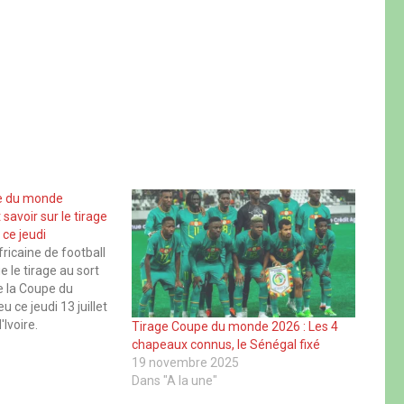
pe du monde
savoir sur le tirage
 ce jeudi
ricaine de football
 le tirage au sort
e la Coupe du
 ce jeudi 13 juillet
'Ivoire.
Tirage Coupe du monde 2026 : Les 4
roulera quelques
chapeaux connus, le Sénégal fixé
5e Assemblée
19 novembre 2025
de la CAF, prévue
Dans "A la une"